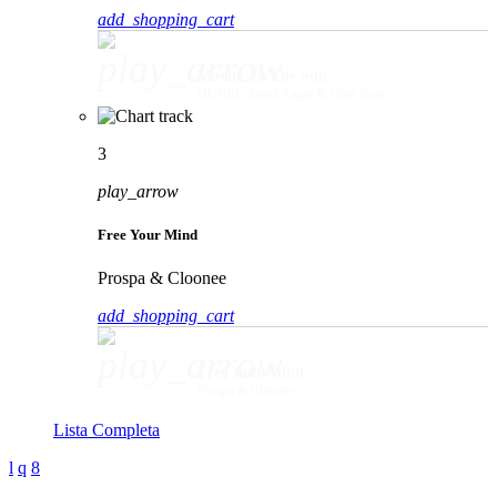
add_shopping_cart
play_arrow
Movin' To The Sun
HUGEL, Imael Angel & Ultra Naté
3
play_arrow
Free Your Mind
Prospa & Cloonee
add_shopping_cart
play_arrow
Free Your Mind
Prospa & Cloonee
Lista Completa