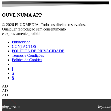
OUVE NUMA APP
© 2026 FLUXMEDIA. Todos os direitos reservados.
Qualquer reprodução sem consentimento
é expressamente proibida.
Publicidade
CONTACTOS
POLÍTICA DE PRIVACIDADE
Termos e Condições
Política de Cookies
AD
AD
AD
play_arrow
keyboar