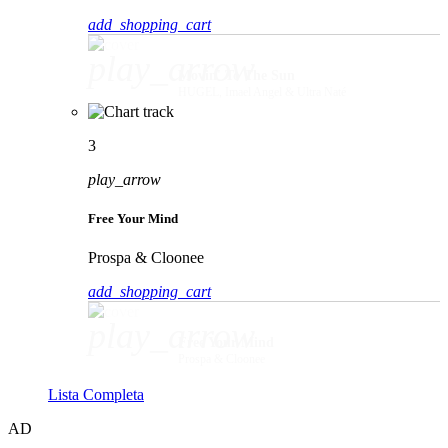
add_shopping_cart
play_arrow
Movin' To The Sun
HUGEL, Imael Angel & Ultra Naté
3
play_arrow
Free Your Mind
Prospa & Cloonee
add_shopping_cart
play_arrow
Free Your Mind
Prospa & Cloonee
Lista Completa
AD