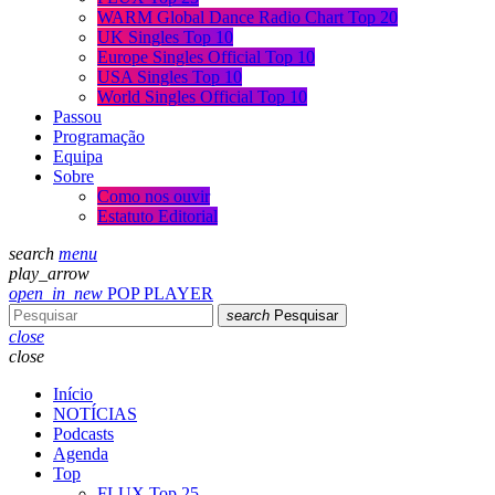
WARM Global Dance Radio Chart Top 20
UK Singles Top 10
Europe Singles Official Top 10
USA Singles Top 10
World Singles Official Top 10
Passou
Programação
Equipa
Sobre
Como nos ouvir
Estatuto Editorial
search
menu
play_arrow
open_in_new
POP PLAYER
search
Pesquisar
close
close
Início
NOTÍCIAS
Podcasts
Agenda
Top
FLUX Top 25