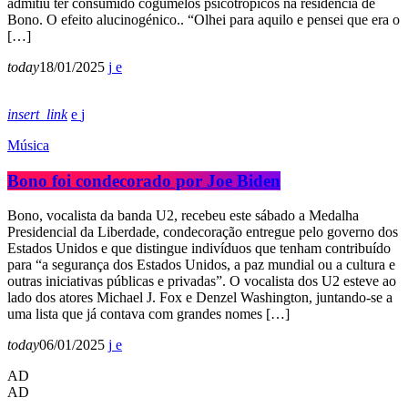
admitiu ter consumido cogumelos psicotrópicos na residência de
Bono. O efeito alucinogénico.. “Olhei para aquilo e pensei que era o
[…]
today
18/01/2025
insert_link
Música
Bono foi condecorado por Joe Biden
Bono, vocalista da banda U2, recebeu este sábado a Medalha
Presidencial da Liberdade, condecoração entregue pelo governo dos
Estados Unidos e que distingue indivíduos que tenham contribuído
para “a segurança dos Estados Unidos, a paz mundial ou a cultura e
outras iniciativas públicas e privadas”. O vocalista dos U2 esteve ao
lado dos atores Michael J. Fox e Denzel Washington, juntando-se a
uma lista que já contava com grandes nomes […]
today
06/01/2025
AD
AD