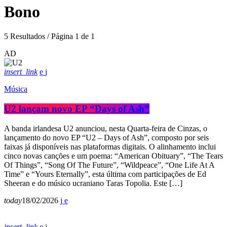
Bono
5 Resultados / Página 1 de 1
AD
insert_link
Música
U2 lançam novo EP “Days of Ash”
A banda irlandesa U2 anunciou, nesta Quarta-feira de Cinzas, o
lançamento do novo EP “U2 – Days of Ash”, composto por seis
faixas já disponíveis nas plataformas digitais. O alinhamento inclui
cinco novas canções e um poema: “American Obituary”, “The Tears
Of Things”, “Song Of The Future”, “Wildpeace”, “One Life At A
Time” e “Yours Eternally”, esta última com participações de Ed
Sheeran e do músico ucraniano Taras Topolia. Este […]
today
18/02/2026
insert_link