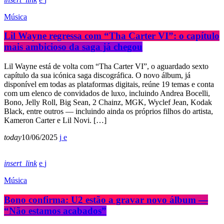
Música
Lil Wayne regressa com “Tha Carter VI”: o capítulo
mais ambicioso da saga já chegou
Lil Wayne está de volta com “Tha Carter VI”, o aguardado sexto
capítulo da sua icónica saga discográfica. O novo álbum, já
disponível em todas as plataformas digitais, reúne 19 temas e conta
com um elenco de convidados de luxo, incluindo Andrea Bocelli,
Bono, Jelly Roll, Big Sean, 2 Chainz, MGK, Wyclef Jean, Kodak
Black, entre outros — incluindo ainda os próprios filhos do artista,
Kameron Carter e Lil Novi. […]
today
10/06/2025
insert_link
Música
Bono confirma: U2 estão a gravar novo álbum —
“Não estamos acabados”