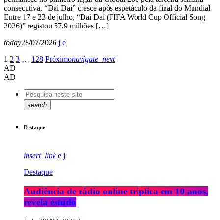
consecutiva. “Dai Dai” cresce após espetáculo da final do Mundial
Entre 17 e 23 de julho, “Dai Dai (FIFA World Cup Official Song
2026)” registou 57,9 milhões […]
today
28/07/2026
1
2
3
…
128
Próximo
navigate_next
AD
AD
search
Destaque
insert_link
Destaque
Audiência de rádio online triplica em 10 anos,
revela estudo