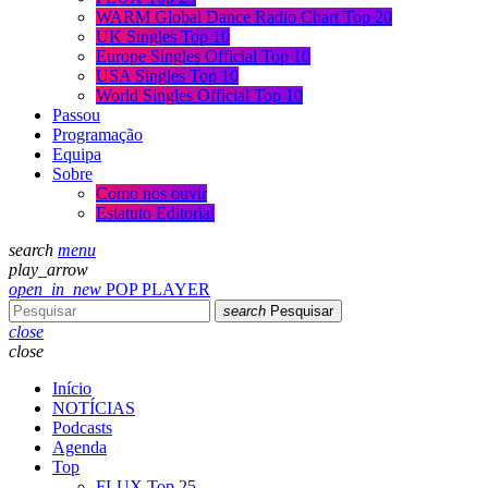
WARM Global Dance Radio Chart Top 20
UK Singles Top 10
Europe Singles Official Top 10
USA Singles Top 10
World Singles Official Top 10
Passou
Programação
Equipa
Sobre
Como nos ouvir
Estatuto Editorial
search
menu
play_arrow
open_in_new
POP PLAYER
search
Pesquisar
close
close
Início
NOTÍCIAS
Podcasts
Agenda
Top
FLUX Top 25