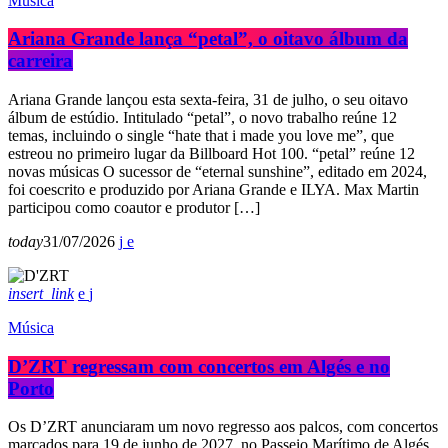
Música
Ariana Grande lança “petal”, o oitavo álbum da
carreira
Ariana Grande lançou esta sexta-feira, 31 de julho, o seu oitavo
álbum de estúdio. Intitulado “petal”, o novo trabalho reúne 12
temas, incluindo o single “hate that i made you love me”, que
estreou no primeiro lugar da Billboard Hot 100. “petal” reúne 12
novas músicas O sucessor de “eternal sunshine”, editado em 2024,
foi coescrito e produzido por Ariana Grande e ILYA. Max Martin
participou como coautor e produtor […]
today
31/07/2026
insert_link
Música
D’ZRT regressam com concertos em Algés e no
Porto
Os D’ZRT anunciaram um novo regresso aos palcos, com concertos
marcados para 19 de junho de 2027, no Passeio Marítimo de Algés,