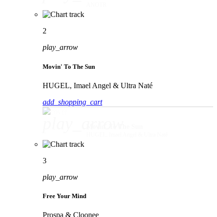
ANOTR
2
play_arrow
Movin' To The Sun
HUGEL, Imael Angel & Ultra Naté
add_shopping_cart
play_arrow
Movin' To The Sun
HUGEL, Imael Angel & Ultra Naté
3
play_arrow
Free Your Mind
Prospa & Cloonee