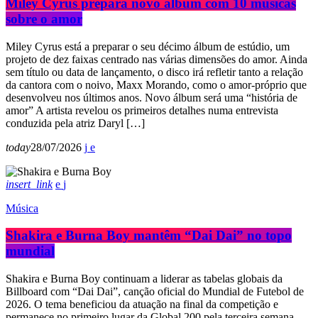
Miley Cyrus prepara novo álbum com 10 músicas
sobre o amor
Miley Cyrus está a preparar o seu décimo álbum de estúdio, um
projeto de dez faixas centrado nas várias dimensões do amor. Ainda
sem título ou data de lançamento, o disco irá refletir tanto a relação
da cantora com o noivo, Maxx Morando, como o amor-próprio que
desenvolveu nos últimos anos. Novo álbum será uma “história de
amor” A artista revelou os primeiros detalhes numa entrevista
conduzida pela atriz Daryl […]
today
28/07/2026
insert_link
Música
Shakira e Burna Boy mantêm “Dai Dai” no topo
mundial
Shakira e Burna Boy continuam a liderar as tabelas globais da
Billboard com “Dai Dai”, canção oficial do Mundial de Futebol de
2026. O tema beneficiou da atuação na final da competição e
permanece no primeiro lugar da Global 200 pela terceira semana