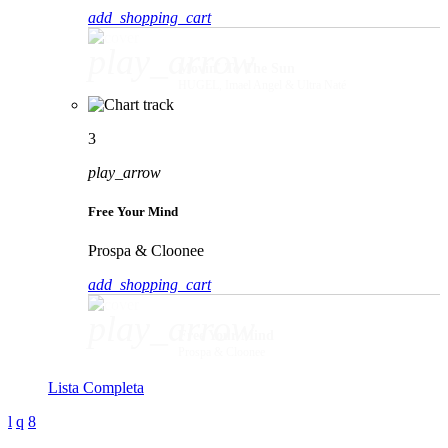
add_shopping_cart
play_arrow
Movin' To The Sun
HUGEL, Imael Angel & Ultra Naté
3
play_arrow
Free Your Mind
Prospa & Cloonee
add_shopping_cart
play_arrow
Free Your Mind
Prospa & Cloonee
Lista Completa