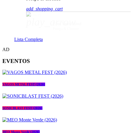
add_shopping_cart
play_arrow
Free Your Mind
Prospa & Cloonee
Lista Completa
AD
EVENTOS
VAGOS METAL FEST (2026)
SONICBLAST FEST (2026)
MEO Monte Verde (2026)