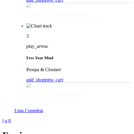
play_arrow
Movin' To The Sun
HUGEL, Imael Angel & Ultra Naté
3
play_arrow
Free Your Mind
Prospa & Cloonee
add_shopping_cart
play_arrow
Free Your Mind
Prospa & Cloonee
Lista Completa