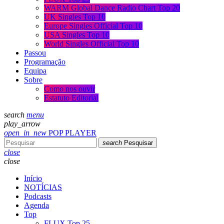
WARM Global Dance Radio Chart Top 20
UK Singles Top 10
Europe Singles Official Top 10
USA Singles Top 10
World Singles Official Top 10
Passou
Programação
Equipa
Sobre
Como nos ouvir
Estatuto Editorial
search
menu
play_arrow
open_in_new
POP PLAYER
search
Pesquisar
close
close
Início
NOTÍCIAS
Podcasts
Agenda
Top
FLUX Top 25