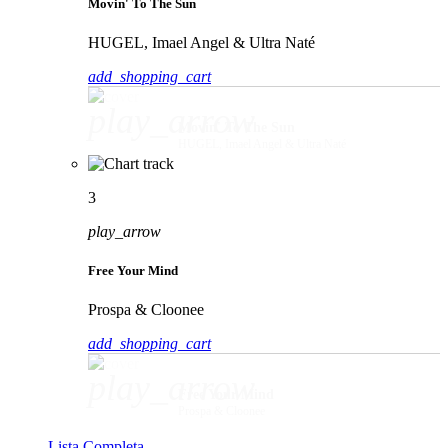
Movin' To The Sun
HUGEL, Imael Angel & Ultra Naté
add_shopping_cart
play_arrow
Movin' To The Sun
HUGEL, Imael Angel & Ultra Naté
3
play_arrow
Free Your Mind
Prospa & Cloonee
add_shopping_cart
play_arrow
Free Your Mind
Prospa & Cloonee
Lista Completa