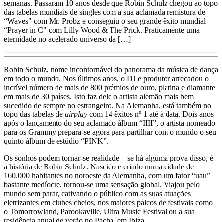
semanas. Passaram 10 anos desde que Robin Schulz chegou ao topo
das tabelas mundiais de singles com a sua aclamada remistura de
“Waves" com Mr. Probz e conseguiu o seu grande êxito mundial
“Prayer in C" com Lilly Wood & The Prick. Praticamente uma
eternidade no acelerado universo da […]
Robin Schulz, nome incontornável do panorama da música de dança
em todo o mundo. Nos últimos anos, o DJ e produtor arrecadou o
incrível número de mais de 800 prémios de ouro, platina e diamante
em mais de 30 países. Isto faz dele o artista alemão mais bem
sucedido de sempre no estrangeiro. Na Alemanha, está também no
topo das tabelas de
airplay
com 14 êxitos nº 1 até à data. Dois anos
após o lançamento do seu aclamado álbum “IIII”, o artista nomeado
para os Grammy prepara-se agora para partilhar com o mundo o seu
quinto álbum de estúdio “PINK”.
Os sonhos podem tornar-se realidade – se há alguma prova disso, é
a história de Robin Schulz. Nascido e criado numa cidade de
160.000 habitantes no noroeste da Alemanha, com um fator “uau”
bastante medíocre, tornou-se uma sensação global. Viajou pelo
mundo sem parar, cativando o público com as suas atuações
eletrizantes em clubes cheios, nos maiores palcos de festivais como
o Tomorrowland, Parookaville, Ultra Music Festival ou a sua
residência anual de verão no Pacha, em Ibiza.