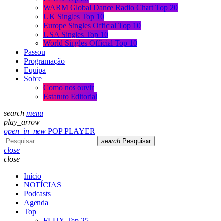
WARM Global Dance Radio Chart Top 20
UK Singles Top 10
Europe Singles Official Top 10
USA Singles Top 10
World Singles Official Top 10
Passou
Programação
Equipa
Sobre
Como nos ouvir
Estatuto Editorial
search
menu
play_arrow
open_in_new
POP PLAYER
search
Pesquisar
close
close
Início
NOTÍCIAS
Podcasts
Agenda
Top
FLUX Top 25