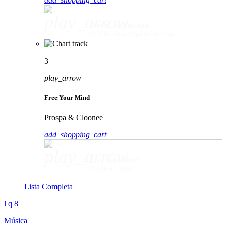
play_arrow
Movin' To The Sun
HUGEL, Imael Angel & Ultra Naté
3
play_arrow
Free Your Mind
Prospa & Cloonee
add_shopping_cart
play_arrow
Free Your Mind
Prospa & Cloonee
Lista Completa
Música