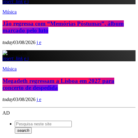
insert_link
Música
Jão regressa com “Memórias Póstumas”, álbum
marcado pelo luto
today
03/08/2026
insert_link
Música
Megadeth regressam a Lisboa em 2027 para
concerto de despedida
today
03/08/2026
AD
search