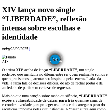
XIV lança novo single
“LIBERDADE”, reflexão
intensa sobre escolhas e
identidade
today
28/09/2025
email
share
AD
O artista
XIV
acaba de lançar
“LIBERDADE”
, um single
poderoso que mergulha no dilema entre ser quem realmente somos e
quem precisamos aparentar ser. Inspirada pelas encruzilhadas da
vida, a faixa fala de decisões difíceis, do ato de fechar portas e da
ansiedade de partir sem certezas de regresso.
Mais do que uma canção sobre medo ou silêncio,
“LIBERDADE”
expõe a vulnerabilidade de deixar para trás quem se ama
, de
esconder a verdade para proteger os outros e de carregar o peso dos
sacrifícios impostos pelas circunstâncias. A “casa” surge aqui como