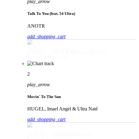
play_arrow
Talk To You (feat. 54 Ultra)
ANOTR
add_shopping_cart
play_arrow
Talk To You (feat. 54 Ultra)
ANOTR
2
play_arrow
Movin' To The Sun
HUGEL, Imael Angel & Ultra Naté
add_shopping_cart
play_arrow
Movin' To The Sun