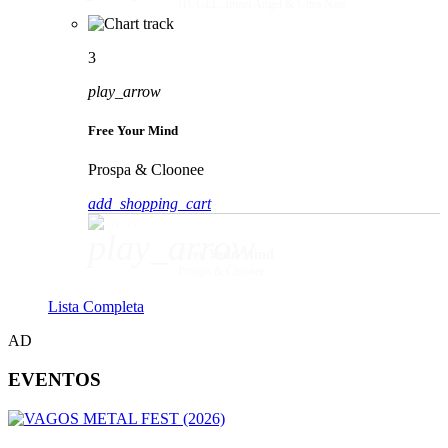
HUGEL, Imael Angel & Ultra Naté
3
play_arrow
Free Your Mind
Prospa & Cloonee
add_shopping_cart
play_arrow
Free Your Mind
Prospa & Cloonee
Lista Completa
AD
EVENTOS