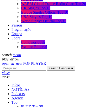
WARM Global Dance Radio Chart Top 20
UK Singles Top 10
Europe Singles Official Top 10
USA Singles Top 10
World Singles Official Top 10
Passou
Programação
Equipa
Sobre
Como nos ouvir
Estatuto Editorial
search
menu
play_arrow
open_in_new
POP PLAYER
search
Pesquisar
close
close
Início
NOTÍCIAS
Podcasts
Agenda
Top
FLUX Top 25