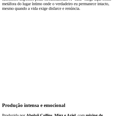
metáfora do lugar íntimo onde o verdadeiro eu permanece intacto,
mesmo quando a vida exige disfarce e renúncia.
Produção intensa e emocional
Produzida por
Abolaji Collins, Migz e Ariel
, com
mixing de