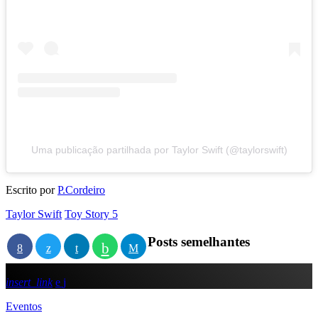
Uma publicação partilhada por Taylor Swift (@taylorswift)
Escrito por
P.Cordeiro
Taylor Swift
Toy Story 5
Posts semelhantes
insert_link
Eventos