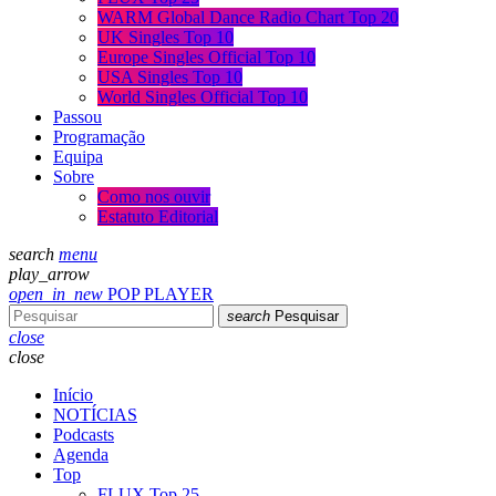
WARM Global Dance Radio Chart Top 20
UK Singles Top 10
Europe Singles Official Top 10
USA Singles Top 10
World Singles Official Top 10
Passou
Programação
Equipa
Sobre
Como nos ouvir
Estatuto Editorial
search
menu
play_arrow
open_in_new
POP PLAYER
search
Pesquisar
close
close
Início
NOTÍCIAS
Podcasts
Agenda
Top
FLUX Top 25