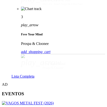
Movin' To The Sun
HUGEL, Imael Angel & Ultra Naté
3
play_arrow
Free Your Mind
Prospa & Cloonee
add_shopping_cart
play_arrow
Free Your Mind
Prospa & Cloonee
Lista Completa
AD
EVENTOS