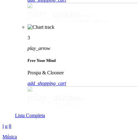
play_arrow
Movin' To The Sun
HUGEL, Imael Angel & Ultra Naté
3
play_arrow
Free Your Mind
Prospa & Cloonee
add_shopping_cart
play_arrow
Free Your Mind
Prospa & Cloonee
Lista Completa
Música