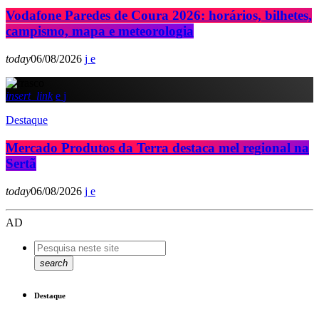
Vodafone Paredes de Coura 2026: horários, bilhetes,
campismo, mapa e meteorologia
today
06/08/2026
insert_link
Destaque
Mercado Produtos da Terra destaca mel regional na
Sertã
today
06/08/2026
AD
search
Destaque