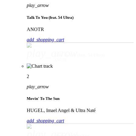
play_arrow
Talk To You (feat. 54 Ultra)
ANOTR
add_shopping_cart
play_arrow
Talk To You (feat. 54 Ultra)
ANOTR
2
play_arrow
Movin' To The Sun
HUGEL, Imael Angel & Ultra Naté
add_shopping_cart
play_arrow