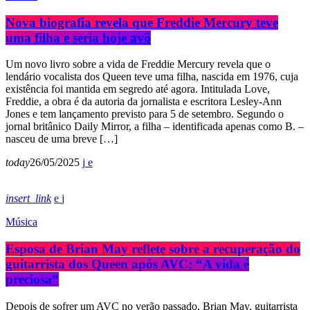
Nova biografia revela que Freddie Mercury teve
uma filha e seria hoje avô
Um novo livro sobre a vida de Freddie Mercury revela que o
lendário vocalista dos Queen teve uma filha, nascida em 1976, cuja
existência foi mantida em segredo até agora. Intitulada Love,
Freddie, a obra é da autoria da jornalista e escritora Lesley-Ann
Jones e tem lançamento previsto para 5 de setembro. Segundo o
jornal britânico Daily Mirror, a filha – identificada apenas como B. –
nasceu de uma breve […]
today
26/05/2025
insert_link
Música
Esposa de Brian May reflete sobre a recuperação do
guitarrista dos Queen após AVC: “A vida é
preciosa”
Depois de sofrer um AVC no verão passado, Brian May, guitarrista