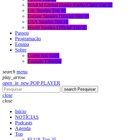
WARM Global Dance Radio Chart Top 20
UK Singles Top 10
Europe Singles Official Top 10
USA Singles Top 10
World Singles Official Top 10
Passou
Programação
Equipa
Sobre
Como nos ouvir
Estatuto Editorial
search
menu
play_arrow
open_in_new
POP PLAYER
search
Pesquisar
close
close
Início
NOTÍCIAS
Podcasts
Agenda
Top
FLUX Top 25