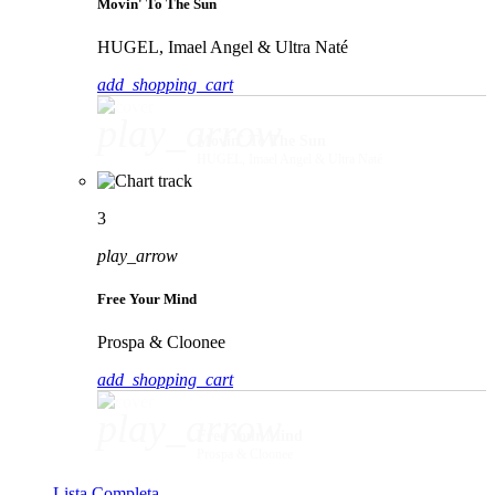
Movin' To The Sun
HUGEL, Imael Angel & Ultra Naté
add_shopping_cart
play_arrow
Movin' To The Sun
HUGEL, Imael Angel & Ultra Naté
3
play_arrow
Free Your Mind
Prospa & Cloonee
add_shopping_cart
play_arrow
Free Your Mind
Prospa & Cloonee
Lista Completa