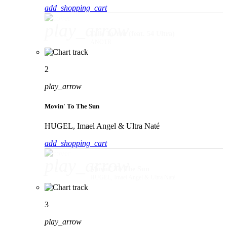
add_shopping_cart
play_arrow
Talk To You (feat. 54 Ultra)
ANOTR
2
play_arrow
Movin' To The Sun
HUGEL, Imael Angel & Ultra Naté
add_shopping_cart
play_arrow
Movin' To The Sun
HUGEL, Imael Angel & Ultra Naté
3
play_arrow