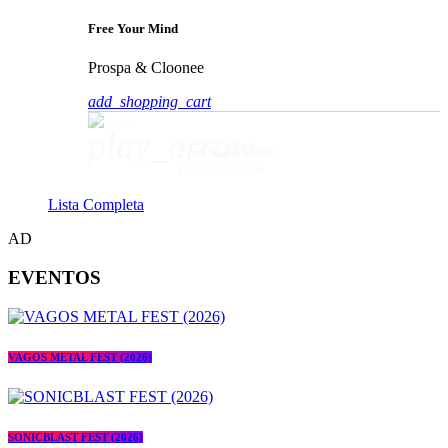
Free Your Mind
Prospa & Cloonee
add_shopping_cart
play_arrow
Free Your Mind
Prospa & Cloonee
Lista Completa
AD
EVENTOS
VAGOS METAL FEST (2026)
SONICBLAST FEST (2026)