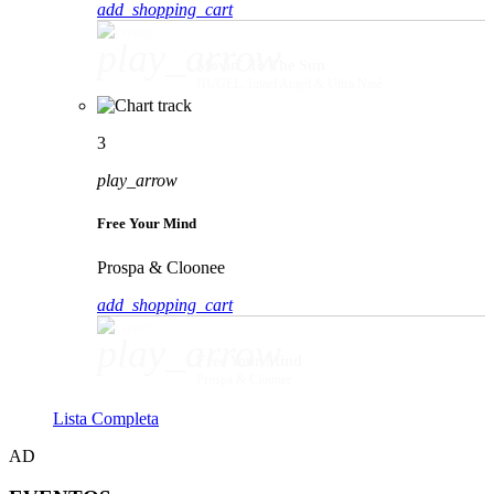
add_shopping_cart
play_arrow
Movin' To The Sun
HUGEL, Imael Angel & Ultra Naté
3
play_arrow
Free Your Mind
Prospa & Cloonee
add_shopping_cart
play_arrow
Free Your Mind
Prospa & Cloonee
Lista Completa
AD