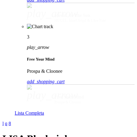
play_arrow
Movin' To The Sun
HUGEL, Imael Angel & Ultra Naté
3
play_arrow
Free Your Mind
Prospa & Cloonee
add_shopping_cart
play_arrow
Free Your Mind
Prospa & Cloonee
Lista Completa