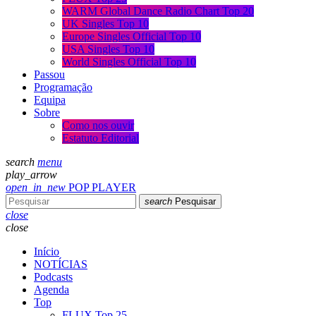
WARM Global Dance Radio Chart Top 20
UK Singles Top 10
Europe Singles Official Top 10
USA Singles Top 10
World Singles Official Top 10
Passou
Programação
Equipa
Sobre
Como nos ouvir
Estatuto Editorial
search
menu
play_arrow
open_in_new
POP PLAYER
search
Pesquisar
close
close
Início
NOTÍCIAS
Podcasts
Agenda
Top
FLUX Top 25