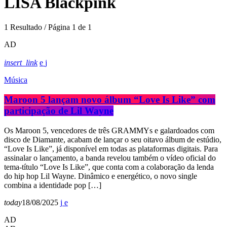
LISA Blackpink
1 Resultado / Página 1 de 1
AD
insert_link
Música
Maroon 5 lançam novo álbum “Love Is Like” com
participação de Lil Wayne
Os Maroon 5, vencedores de três GRAMMYs e galardoados com
disco de Diamante, acabam de lançar o seu oitavo álbum de estúdio,
“Love Is Like”, já disponível em todas as plataformas digitais. Para
assinalar o lançamento, a banda revelou também o vídeo oficial do
tema-título “Love Is Like”, que conta com a colaboração da lenda
do hip hop Lil Wayne. Dinâmico e energético, o novo single
combina a identidade pop […]
today
18/08/2025
AD