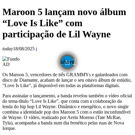
Maroon 5 lançam novo álbum
“Love Is Like” com
participação de Lil Wayne
today
18/08/2025
email
share
AD
Os Maroon 5, vencedores de três GRAMMYs e galardoados com
disco de Diamante, acabam de lançar o seu oitavo álbum de estúdio,
“Love Is Like”, já disponível em todas as plataformas digitais.
Para assinalar o lançamento, a banda revelou também o vídeo oficial
do tema-título “Love Is Like”, que conta com a colaboração da
lenda do hip hop Lil Wayne. Dinâmico e energético, o novo single
combina a identidade pop dos Maroon 5 com o estilo inconfundível
de Wayne. O vídeo, realizado por Aerin Moreno (Tate McRae,
Tyla), acompanha a banda num dia frenético pelas ruas de Nova
Iorque.