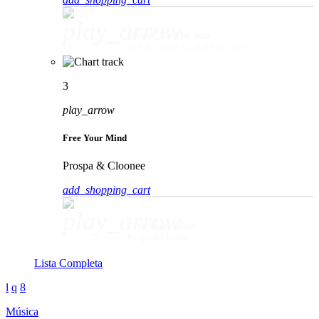
play_arrow
Movin' To The Sun
HUGEL, Imael Angel & Ultra Naté
3
play_arrow
Free Your Mind
Prospa & Cloonee
add_shopping_cart
play_arrow
Free Your Mind
Prospa & Cloonee
Lista Completa
Música