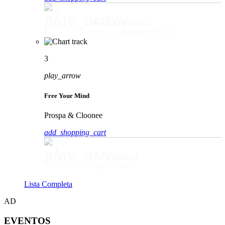
play_arrow
Movin' To The Sun
HUGEL, Imael Angel & Ultra Naté
3
play_arrow
Free Your Mind
Prospa & Cloonee
add_shopping_cart
play_arrow
Free Your Mind
Prospa & Cloonee
Lista Completa
AD
EVENTOS