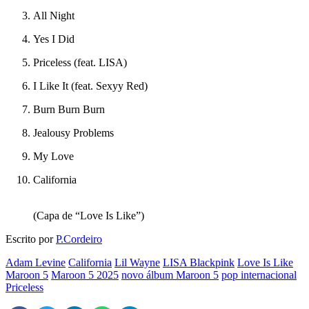
All Night
Yes I Did
Priceless (feat. LISA)
I Like It (feat. Sexyy Red)
Burn Burn Burn
Jealousy Problems
My Love
California
(Capa de “Love Is Like”)
Escrito por
P.Cordeiro
Adam Levine
California
Lil Wayne
LISA Blackpink
Love Is Like
Maroon 5
Maroon 5 2025
novo álbum Maroon 5
pop internacional
Priceless