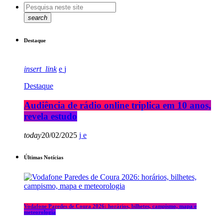
search
Destaque
insert_link
Destaque
Audiência de rádio online triplica em 10 anos,
revela estudo
today
20/02/2025
Últimas Notícias
Vodafone Paredes de Coura 2026: horários, bilhetes, campismo, mapa e
meteorologia