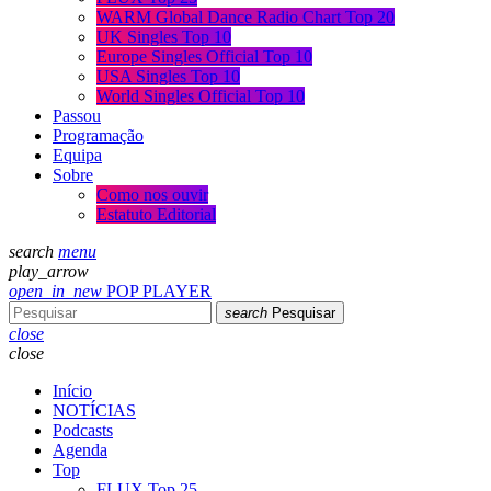
WARM Global Dance Radio Chart Top 20
UK Singles Top 10
Europe Singles Official Top 10
USA Singles Top 10
World Singles Official Top 10
Passou
Programação
Equipa
Sobre
Como nos ouvir
Estatuto Editorial
search
menu
play_arrow
open_in_new
POP PLAYER
search
Pesquisar
close
close
Início
NOTÍCIAS
Podcasts
Agenda
Top
FLUX Top 25