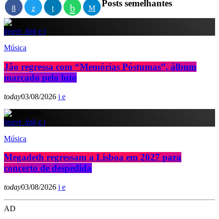
Posts semelhantes
insert_link
Música
Jão regressa com “Memórias Póstumas”, álbum
marcado pelo luto
today
03/08/2026
insert_link
Música
Megadeth regressam a Lisboa em 2027 para
concerto de despedida
today
03/08/2026
AD