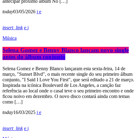
antecipar próximo álbum No […]
today
03/05/2026
insert_link
Música
Selena Gomez e Benny Blanco lançam novo single
antes do álbum conjunto
Selena Gomez e Benny Blanco lançaram esta sexta-feira, 14 de
março, "Sunset Blvd", o mais recente single do seu primeiro álbum
conjunto, "I Said I Love You First", que será editado a 21 de março.
Inspirada na icónica Boulevard de Los Angeles, a canção faz
referência ao local onde o casal teve o seu primeiro encontro e onde
ficou noivo em dezembro. O novo disco contará ainda com temas
como […]
today
16/03/2025
insert_link