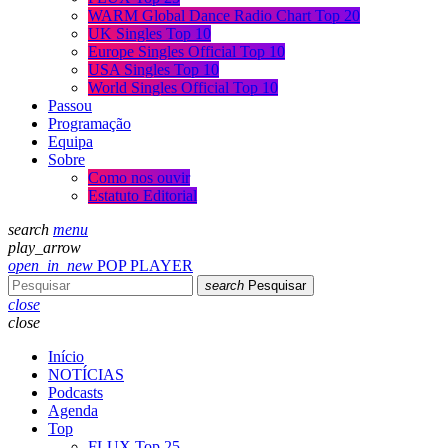
WARM Global Dance Radio Chart Top 20
UK Singles Top 10
Europe Singles Official Top 10
USA Singles Top 10
World Singles Official Top 10
Passou
Programação
Equipa
Sobre
Como nos ouvir
Estatuto Editorial
search
menu
play_arrow
open_in_new
POP PLAYER
search
Pesquisar
close
close
Início
NOTÍCIAS
Podcasts
Agenda
Top
FLUX Top 25