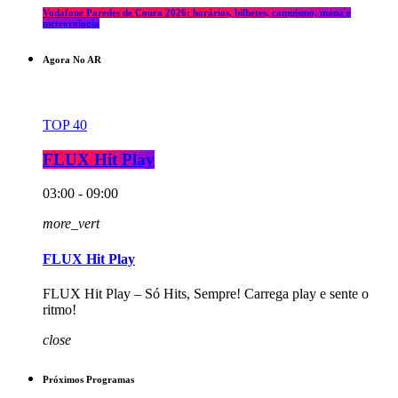
Vodafone Paredes de Coura 2026: horários, bilhetes, campismo, mapa e
meteorologia
Agora No AR
TOP 40
FLUX Hit Play
03:00 - 09:00
more_vert
FLUX Hit Play
FLUX Hit Play – Só Hits, Sempre! Carrega play e sente o
ritmo!
close
Próximos Programas