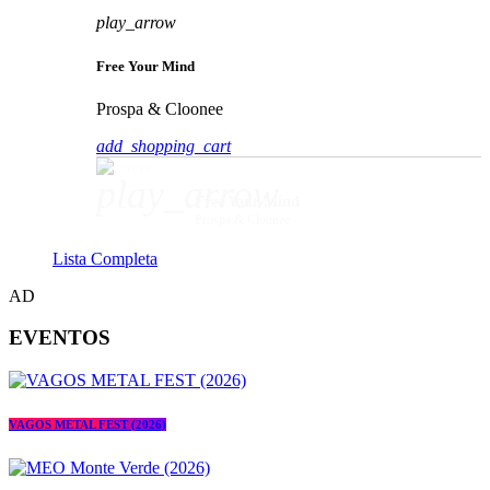
play_arrow
Free Your Mind
Prospa & Cloonee
add_shopping_cart
play_arrow
Free Your Mind
Prospa & Cloonee
Lista Completa
AD
EVENTOS
VAGOS METAL FEST (2026)