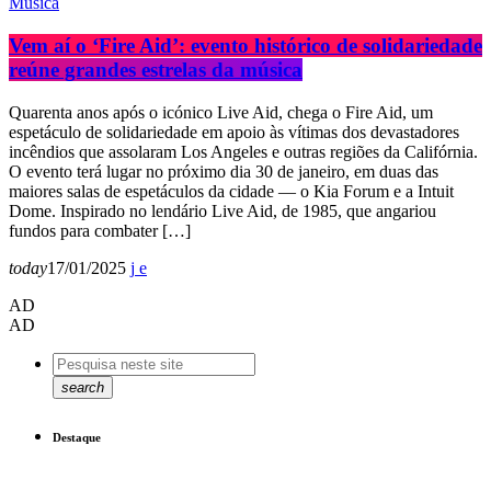
Música
Vem aí o ‘Fire Aid’: evento histórico de solidariedade
reúne grandes estrelas da música
Quarenta anos após o icónico Live Aid, chega o Fire Aid, um
espetáculo de solidariedade em apoio às vítimas dos devastadores
incêndios que assolaram Los Angeles e outras regiões da Califórnia.
O evento terá lugar no próximo dia 30 de janeiro, em duas das
maiores salas de espetáculos da cidade — o Kia Forum e a Intuit
Dome. Inspirado no lendário Live Aid, de 1985, que angariou
fundos para combater […]
today
17/01/2025
AD
AD
search
Destaque