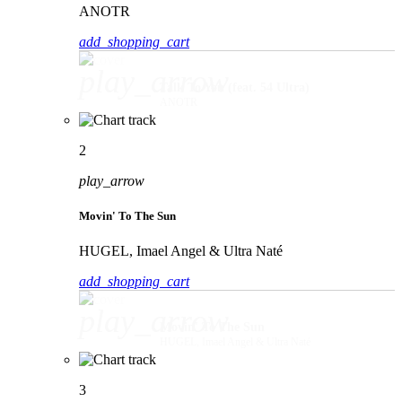
ANOTR
add_shopping_cart
play_arrow
Talk To You (feat. 54 Ultra)
ANOTR
2
play_arrow
Movin' To The Sun
HUGEL, Imael Angel & Ultra Naté
add_shopping_cart
play_arrow
Movin' To The Sun
HUGEL, Imael Angel & Ultra Naté
3