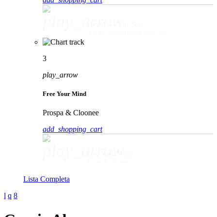
play_arrow
Movin' To The Sun
HUGEL, Imael Angel & Ultra Naté
3
play_arrow
Free Your Mind
Prospa & Cloonee
add_shopping_cart
play_arrow
Free Your Mind
Prospa & Cloonee
Lista Completa