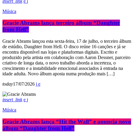
insert_link
Música
Gracie Abrams lança terceiro álbum “Daughter
from Hell”
Gracie Abrams lançou esta sexta-feira, 17 de julho, o terceiro álbum
de estúdio, Daughter from Hell. O disco reúne 16 canções e já se
encontra disponível nas lojas e plataformas digitais. Escrito e
produzido pela artista em colaboração com Aaron Dessner, parceiro
criativo de longa data, o novo trabalho aborda a incerteza, o
crescimento e a instabilidade emocional associados à entrada na
idade adulta. Novo álbum aposta numa produção mais […]
today
17/07/2026
insert_link
Música
Gracie Abrams lança “Hit the Wall” e anuncia novo
álbum “Daughter from Hell”