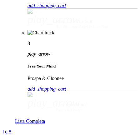
add_shopping_cart
play_arrow
Movin' To The Sun
HUGEL, Imael Angel & Ultra Naté
3
play_arrow
Free Your Mind
Prospa & Cloonee
add_shopping_cart
play_arrow
Free Your Mind
Prospa & Cloonee
Lista Completa