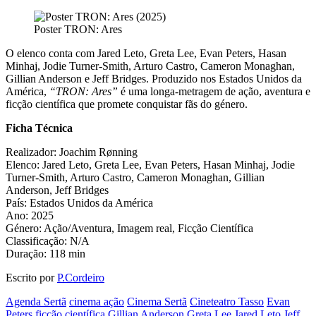
Poster TRON: Ares
O elenco conta com Jared Leto, Greta Lee, Evan Peters, Hasan
Minhaj, Jodie Turner-Smith, Arturo Castro, Cameron Monaghan,
Gillian Anderson e Jeff Bridges. Produzido nos Estados Unidos da
América,
“TRON: Ares”
é uma longa-metragem de ação, aventura e
ficção científica que promete conquistar fãs do género.
Ficha Técnica
Realizador: Joachim Rønning
Elenco: Jared Leto, Greta Lee, Evan Peters, Hasan Minhaj, Jodie
Turner-Smith, Arturo Castro, Cameron Monaghan, Gillian
Anderson, Jeff Bridges
País: Estados Unidos da América
Ano: 2025
Género: Ação/Aventura, Imagem real, Ficção Científica
Classificação: N/A
Duração: 118 min
Escrito por
P.Cordeiro
Agenda Sertã
cinema ação
Cinema Sertã
Cineteatro Tasso
Evan
Peters
ficção científica
Gillian Anderson
Greta Lee
Jared Leto
Jeff