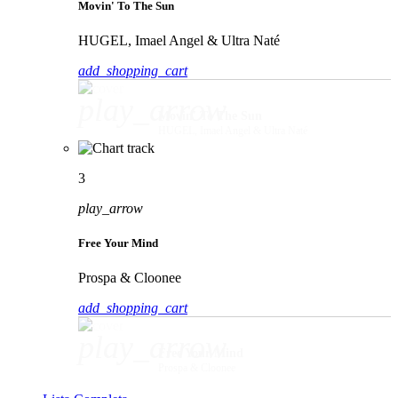
Movin' To The Sun
HUGEL, Imael Angel & Ultra Naté
add_shopping_cart
play_arrow
Movin' To The Sun
HUGEL, Imael Angel & Ultra Naté
3
play_arrow
Free Your Mind
Prospa & Cloonee
add_shopping_cart
play_arrow
Free Your Mind
Prospa & Cloonee