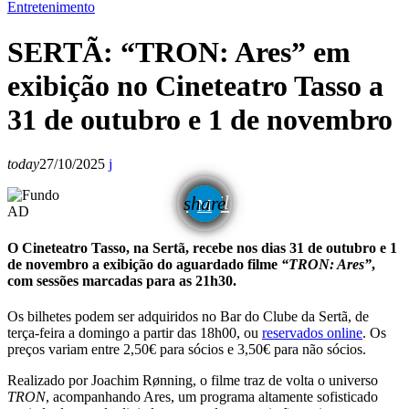
Entretenimento
SERTÃ: “TRON: Ares” em
exibição no Cineteatro Tasso a
31 de outubro e 1 de novembro
today
27/10/2025
email
share
AD
O Cineteatro Tasso, na Sertã, recebe nos dias 31 de outubro e 1
de novembro a exibição do aguardado filme
“TRON: Ares”
,
com sessões marcadas para as 21h30.
Os bilhetes podem ser adquiridos no Bar do Clube da Sertã, de
terça-feira a domingo a partir das 18h00, ou
reservados online
. Os
preços variam entre 2,50€ para sócios e 3,50€ para não sócios.
Realizado por Joachim Rønning, o filme traz de volta o universo
TRON
, acompanhando Ares, um programa altamente sofisticado