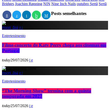
Bridges
Joachim Rønning
NIN
Nine Inch Nails
outubro Sertã
Sertã
Posts semelhantes
insert_link
Entretenimento
Filme-concerto de Katy Perry chega aos cinemas em
Portugal
today
29/07/2026
insert_link
Entretenimento
“The Morning Show” termina com a quinta
temporada em 2027
today
25/07/2026