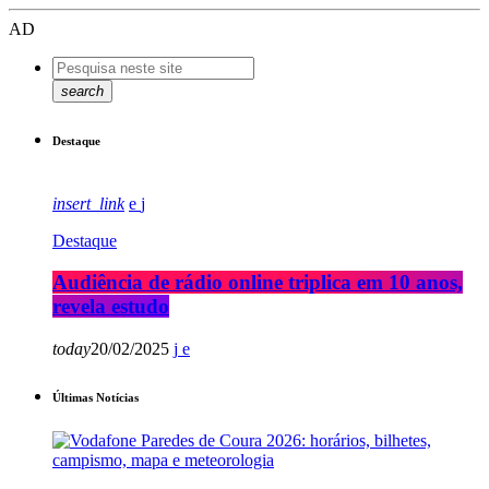
AD
search
Destaque
insert_link
Destaque
Audiência de rádio online triplica em 10 anos,
revela estudo
today
20/02/2025
Últimas Notícias