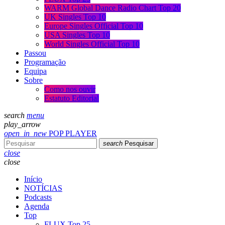
WARM Global Dance Radio Chart Top 20
UK Singles Top 10
Europe Singles Official Top 10
USA Singles Top 10
World Singles Official Top 10
Passou
Programação
Equipa
Sobre
Como nos ouvir
Estatuto Editorial
search
menu
play_arrow
open_in_new
POP PLAYER
search
Pesquisar
close
close
Início
NOTÍCIAS
Podcasts
Agenda
Top
FLUX Top 25