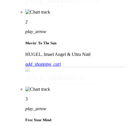
Talk To You (feat. 54 Ultra)
ANOTR
2
play_arrow
Movin' To The Sun
HUGEL, Imael Angel & Ultra Naté
add_shopping_cart
play_arrow
Movin' To The Sun
HUGEL, Imael Angel & Ultra Naté
3
play_arrow
Free Your Mind