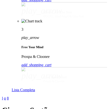
play_arrow
Movin' To The Sun
HUGEL, Imael Angel & Ultra Naté
3
play_arrow
Free Your Mind
Prospa & Cloonee
add_shopping_cart
play_arrow
Free Your Mind
Prospa & Cloonee
Lista Completa