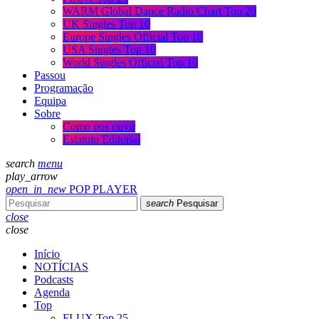
WARM Global Dance Radio Chart Top 20
UK Singles Top 10
Europe Singles Official Top 10
USA Singles Top 10
World Singles Official Top 10
Passou
Programação
Equipa
Sobre
Como nos ouvir
Estatuto Editorial
search
menu
play_arrow
open_in_new
POP PLAYER
search
Pesquisar
close
close
Início
NOTÍCIAS
Podcasts
Agenda
Top
FLUX Top 25