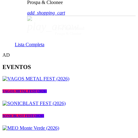
Prospa & Cloonee
add_shopping_cart
play_arrow
Free Your Mind
Prospa & Cloonee
Lista Completa
AD
EVENTOS
VAGOS METAL FEST (2026)
SONICBLAST FEST (2026)