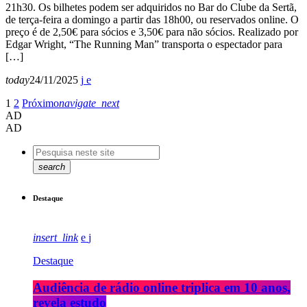
21h30. Os bilhetes podem ser adquiridos no Bar do Clube da Sertã,
de terça-feira a domingo a partir das 18h00, ou reservados online. O
preço é de 2,50€ para sócios e 3,50€ para não sócios. Realizado por
Edgar Wright, “The Running Man” transporta o espectador para
[…]
today
24/11/2025
1
2
Próximo
navigate_next
AD
AD
search
Destaque
insert_link
Destaque
Audiência de rádio online triplica em 10 anos,
revela estudo