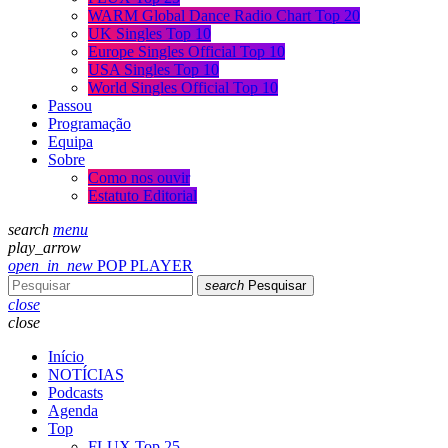
WARM Global Dance Radio Chart Top 20
UK Singles Top 10
Europe Singles Official Top 10
USA Singles Top 10
World Singles Official Top 10
Passou
Programação
Equipa
Sobre
Como nos ouvir
Estatuto Editorial
search
menu
play_arrow
open_in_new
POP PLAYER
search
Pesquisar
close
close
Início
NOTÍCIAS
Podcasts
Agenda
Top
FLUX Top 25