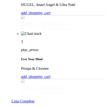
HUGEL, Imael Angel & Ultra Naté
add_shopping_cart
play_arrow
Movin' To The Sun
HUGEL, Imael Angel & Ultra Naté
3
play_arrow
Free Your Mind
Prospa & Cloonee
add_shopping_cart
play_arrow
Free Your Mind
Prospa & Cloonee
Lista Completa