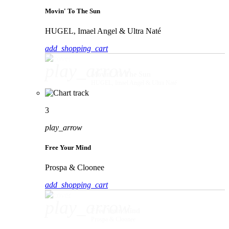
Movin' To The Sun
HUGEL, Imael Angel & Ultra Naté
add_shopping_cart
play_arrow
Movin' To The Sun
HUGEL, Imael Angel & Ultra Naté
3
play_arrow
Free Your Mind
Prospa & Cloonee
add_shopping_cart
play_arrow
Free Your Mind
Prospa & Cloonee