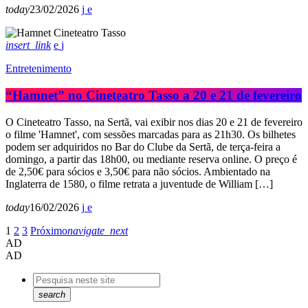
today
23/02/2026
insert_link
Entretenimento
“Hamnet” no Cineteatro Tasso a 20 e 21 de fevereiro
O Cineteatro Tasso, na Sertã, vai exibir nos dias 20 e 21 de fevereiro
o filme 'Hamnet', com sessões marcadas para as 21h30. Os bilhetes
podem ser adquiridos no Bar do Clube da Sertã, de terça-feira a
domingo, a partir das 18h00, ou mediante reserva online. O preço é
de 2,50€ para sócios e 3,50€ para não sócios. Ambientado na
Inglaterra de 1580, o filme retrata a juventude de William […]
today
16/02/2026
1
2
3
Próximo
navigate_next
AD
AD
search