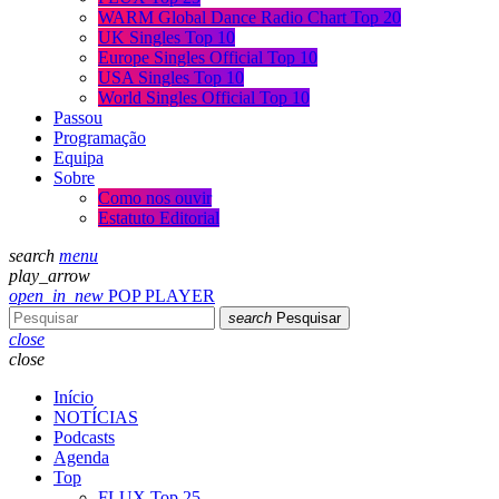
WARM Global Dance Radio Chart Top 20
UK Singles Top 10
Europe Singles Official Top 10
USA Singles Top 10
World Singles Official Top 10
Passou
Programação
Equipa
Sobre
Como nos ouvir
Estatuto Editorial
search
menu
play_arrow
open_in_new
POP PLAYER
search
Pesquisar
close
close
Início
NOTÍCIAS
Podcasts
Agenda
Top
FLUX Top 25