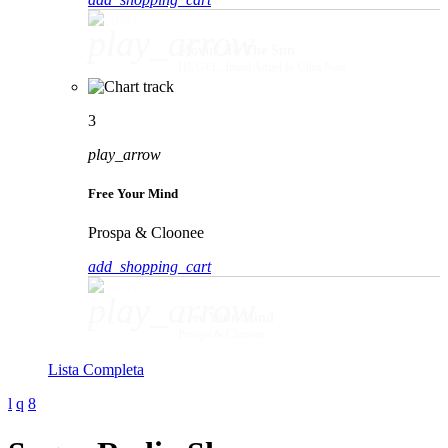
play_arrow
Movin' To The Sun
HUGEL, Imael Angel & Ultra Naté
3
play_arrow
Free Your Mind
Prospa & Cloonee
add_shopping_cart
play_arrow
Free Your Mind
Prospa & Cloonee
Lista Completa