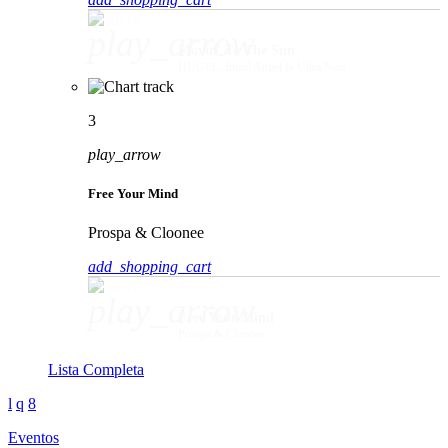
play_arrow
Movin' To The Sun
HUGEL, Imael Angel & Ultra Naté
3
play_arrow
Free Your Mind
Prospa & Cloonee
add_shopping_cart
play_arrow
Free Your Mind
Prospa & Cloonee
Lista Completa
Eventos