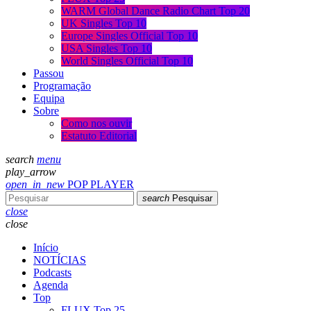
WARM Global Dance Radio Chart Top 20
UK Singles Top 10
Europe Singles Official Top 10
USA Singles Top 10
World Singles Official Top 10
Passou
Programação
Equipa
Sobre
Como nos ouvir
Estatuto Editorial
search
menu
play_arrow
open_in_new
POP PLAYER
search
Pesquisar
close
close
Início
NOTÍCIAS
Podcasts
Agenda
Top
FLUX Top 25