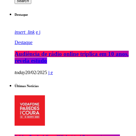
search
Destaque
insert_link
Destaque
Audiência de rádio online triplica em 10 anos,
revela estudo
today
20/02/2025
Últimas Notícias