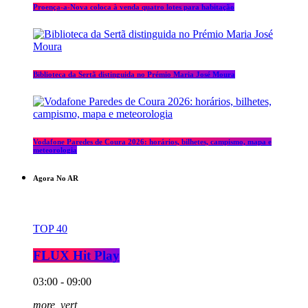
Proença-a-Nova coloca à venda quatro lotes para habitação
Biblioteca da Sertã distinguida no Prémio Maria José Moura
Vodafone Paredes de Coura 2026: horários, bilhetes, campismo, mapa e
meteorologia
Agora No AR
TOP 40
FLUX Hit Play
03:00 - 09:00
more_vert