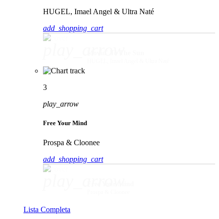
HUGEL, Imael Angel & Ultra Naté
add_shopping_cart
play_arrow
Movin' To The Sun
HUGEL, Imael Angel & Ultra Naté
3
play_arrow
Free Your Mind
Prospa & Cloonee
add_shopping_cart
play_arrow
Free Your Mind
Prospa & Cloonee
Lista Completa