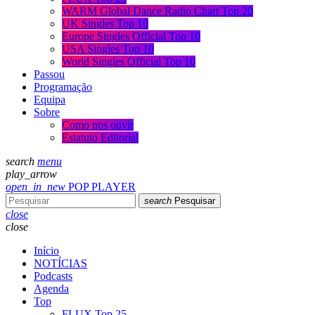
WARM Global Dance Radio Chart Top 20
UK Singles Top 10
Europe Singles Official Top 10
USA Singles Top 10
World Singles Official Top 10
Passou
Programação
Equipa
Sobre
Como nos ouvir
Estatuto Editorial
search
menu
play_arrow
open_in_new
POP PLAYER
search
Pesquisar
close
close
Início
NOTÍCIAS
Podcasts
Agenda
Top
FLUX Top 25