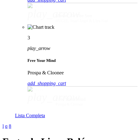
play_arrow
Movin' To The Sun
HUGEL, Imael Angel & Ultra Naté
3
play_arrow
Free Your Mind
Prospa & Cloonee
add_shopping_cart
play_arrow
Free Your Mind
Prospa & Cloonee
Lista Completa