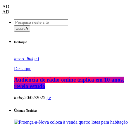
AD
AD
search
Destaque
insert_link
Destaque
Audiência de rádio online triplica em 10 anos,
revela estudo
today
20/02/2025
Últimas Notícias