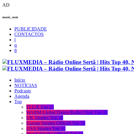
AD
music_note
PUBLICIDADE
CONTACTOS
Início
NOTÍCIAS
Podcasts
Agenda
Top
FLUX Top 25
WARM Global Dance Radio Chart Top 20
UK Singles Top 10
Europe Singles Official Top 10
USA Singles Top 10
World Singles Official Top 10