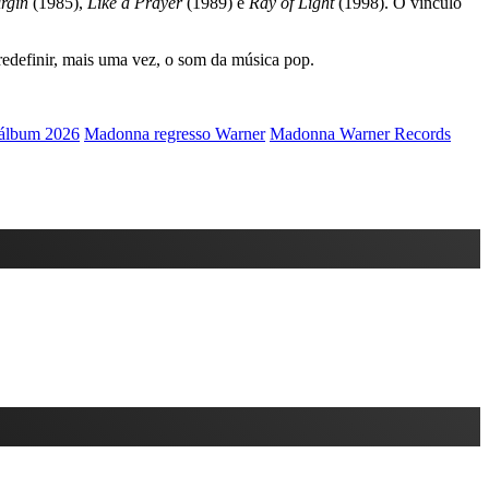
irgin
(1985),
Like a Prayer
(1989) e
Ray of Light
(1998). O vínculo
 redefinir, mais uma vez, o som da música pop.
álbum 2026
Madonna regresso Warner
Madonna Warner Records