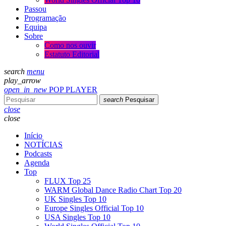
Passou
Programação
Equipa
Sobre
Como nos ouvir
Estatuto Editorial
search
menu
play_arrow
open_in_new
POP PLAYER
search
Pesquisar
close
close
Início
NOTÍCIAS
Podcasts
Agenda
Top
FLUX Top 25
WARM Global Dance Radio Chart Top 20
UK Singles Top 10
Europe Singles Official Top 10
USA Singles Top 10