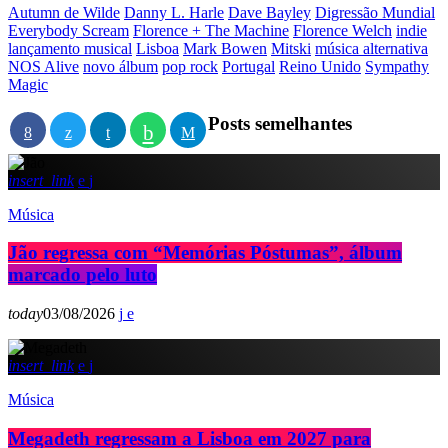
Autumn de Wilde
Danny L. Harle
Dave Bayley
Digressão Mundial
Everybody Scream
Florence + The Machine
Florence Welch
indie
lançamento musical
Lisboa
Mark Bowen
Mitski
música alternativa
NOS Alive
novo álbum
pop rock
Portugal
Reino Unido
Sympathy
Magic
Posts semelhantes
insert_link
Música
Jão regressa com “Memórias Póstumas”, álbum
marcado pelo luto
today
03/08/2026
insert_link
Música
Megadeth regressam a Lisboa em 2027 para