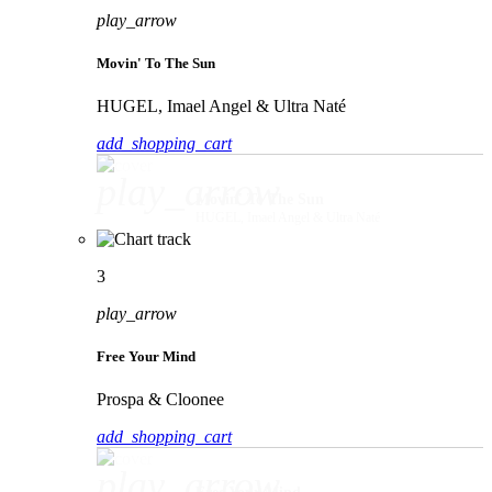
play_arrow
Movin' To The Sun
HUGEL, Imael Angel & Ultra Naté
add_shopping_cart
play_arrow
Movin' To The Sun
HUGEL, Imael Angel & Ultra Naté
3
play_arrow
Free Your Mind
Prospa & Cloonee
add_shopping_cart
play_arrow