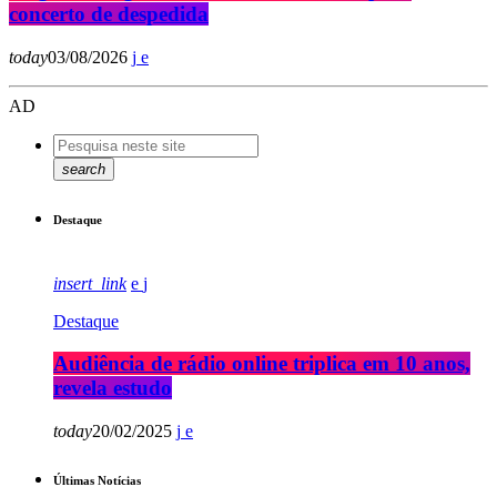
concerto de despedida
today
03/08/2026
AD
search
Destaque
insert_link
Destaque
Audiência de rádio online triplica em 10 anos,
revela estudo
today
20/02/2025
Últimas Notícias