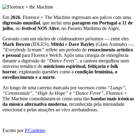
Em
2026
, Florence + The Machine regressam aos palcos com uma
digressão mundial
, que inclui uma
paragem em Portugal a 11 de
julho
, no
festival NOS Alive
, no Passeio Marítimo de Algés.
Gravado com um núcleo de colaboradores próximos — entre eles
Mark Bowen
(IDLES),
Mitski
e
Dave Bayley
(Glass Animals) —,
“Everybody Scream”
reflete um período de
renascimento artístico
e pessoal
para Florence Welch. Após uma cirurgia de emergência
durante a digressão de
“Dance Fever”
, a cantora mergulhou num
universo temático de
misticismo espiritual, feitiçaria e folk
horror
, explorando questões como a
condição feminina, o
envelhecimento e a morte
.
Ao longo de uma carreira marcada por sucessos como
“Lungs”
,
“Ceremonials”
,
“High As Hope”
e
“Dance Fever”
, Florence +
The Machine consolidaram-se como uma das
bandas mais icónicas
da música alternativa moderna
, reconhecida pela intensidade
emocional e pelas atuações ao vivo arrebatadoras.
Escrito por
P.Cordeiro