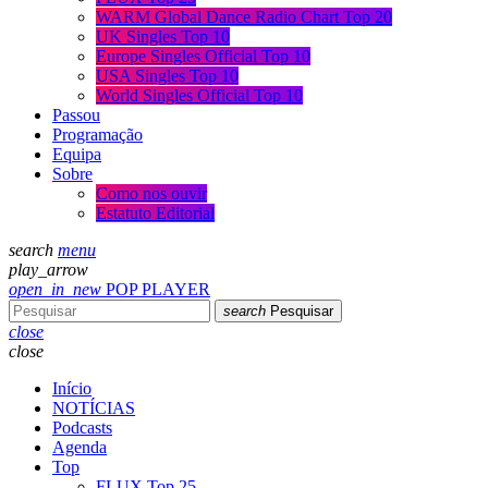
WARM Global Dance Radio Chart Top 20
UK Singles Top 10
Europe Singles Official Top 10
USA Singles Top 10
World Singles Official Top 10
Passou
Programação
Equipa
Sobre
Como nos ouvir
Estatuto Editorial
search
menu
play_arrow
open_in_new
POP PLAYER
search
Pesquisar
close
close
Início
NOTÍCIAS
Podcasts
Agenda
Top
FLUX Top 25