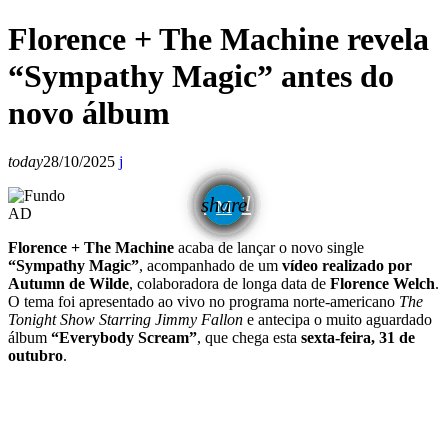
Florence + The Machine revela
“Sympathy Magic” antes do
novo álbum
today
28/10/2025
email
share
AD
Florence + The Machine
acaba de lançar o novo single
“Sympathy Magic”
, acompanhado de um
vídeo realizado por
Autumn de Wilde
, colaboradora de longa data de
Florence Welch
.
O tema foi apresentado ao vivo no programa norte-americano
The
Tonight Show Starring Jimmy Fallon
e antecipa o muito aguardado
álbum
“Everybody Scream”
, que chega esta
sexta-feira, 31 de
outubro
.