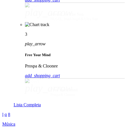
play_arrow
Movin' To The Sun
HUGEL, Imael Angel & Ultra Naté
3
play_arrow
Free Your Mind
Prospa & Cloonee
add_shopping_cart
play_arrow
Free Your Mind
Prospa & Cloonee
Lista Completa
Música