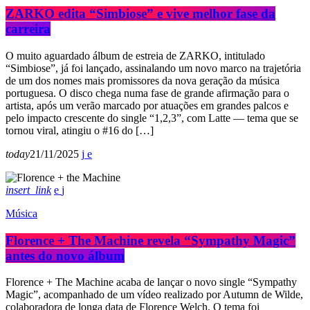
ZARKO edita “Simbiose” e vive melhor fase da
carreira
O muito aguardado álbum de estreia de ZARKO, intitulado
“Simbiose”, já foi lançado, assinalando um novo marco na trajetória
de um dos nomes mais promissores da nova geração da música
portuguesa. O disco chega numa fase de grande afirmação para o
artista, após um verão marcado por atuações em grandes palcos e
pelo impacto crescente do single “1,2,3”, com Latte — tema que se
tornou viral, atingiu o #16 do […]
today
21/11/2025
insert_link
Música
Florence + The Machine revela “Sympathy Magic”
antes do novo álbum
Florence + The Machine acaba de lançar o novo single “Sympathy
Magic”, acompanhado de um vídeo realizado por Autumn de Wilde,
colaboradora de longa data de Florence Welch. O tema foi