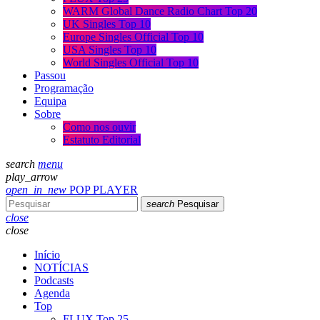
WARM Global Dance Radio Chart Top 20
UK Singles Top 10
Europe Singles Official Top 10
USA Singles Top 10
World Singles Official Top 10
Passou
Programação
Equipa
Sobre
Como nos ouvir
Estatuto Editorial
search
menu
play_arrow
open_in_new
POP PLAYER
search
Pesquisar
close
close
Início
NOTÍCIAS
Podcasts
Agenda
Top
FLUX Top 25