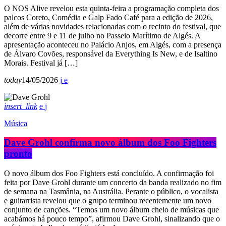
O NOS Alive revelou esta quinta-feira a programação completa dos
palcos Coreto, Comédia e Galp Fado Café para a edição de 2026,
além de várias novidades relacionadas com o recinto do festival, que
decorre entre 9 e 11 de julho no Passeio Marítimo de Algés. A
apresentação aconteceu no Palácio Anjos, em Algés, com a presença
de Álvaro Covões, responsável da Everything Is New, e de Isaltino
Morais. Festival já […]
today
14/05/2026
insert_link
Música
Dave Grohl confirma novo álbum dos Foo Fighters
pronto
O novo álbum dos Foo Fighters está concluído. A confirmação foi
feita por Dave Grohl durante um concerto da banda realizado no fim
de semana na Tasmânia, na Austrália. Perante o público, o vocalista
e guitarrista revelou que o grupo terminou recentemente um novo
conjunto de canções. “Temos um novo álbum cheio de músicas que
acabámos há pouco tempo”, afirmou Dave Grohl, sinalizando que o