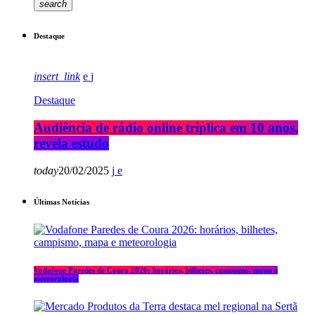
search
Destaque
insert_link
Destaque
Audiência de rádio online triplica em 10 anos,
revela estudo
today
20/02/2025
Últimas Notícias
Vodafone Paredes de Coura 2026: horários, bilhetes, campismo, mapa e
meteorologia