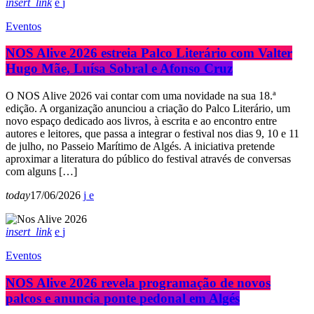
insert_link
Eventos
NOS Alive 2026 estreia Palco Literário com Valter
Hugo Mãe, Luísa Sobral e Afonso Cruz
O NOS Alive 2026 vai contar com uma novidade na sua 18.ª
edição. A organização anunciou a criação do Palco Literário, um
novo espaço dedicado aos livros, à escrita e ao encontro entre
autores e leitores, que passa a integrar o festival nos dias 9, 10 e 11
de julho, no Passeio Marítimo de Algés. A iniciativa pretende
aproximar a literatura do público do festival através de conversas
com alguns […]
today
17/06/2026
insert_link
Eventos
NOS Alive 2026 revela programação de novos
palcos e anuncia ponte pedonal em Algés