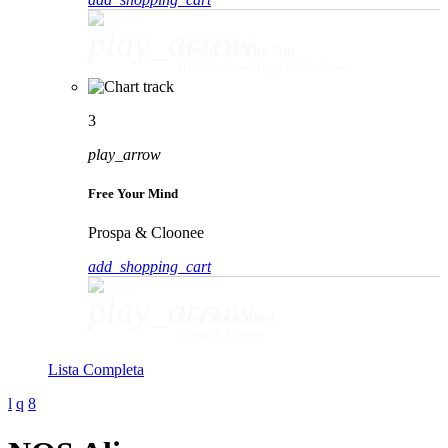
play_arrow
Movin' To The Sun
HUGEL, Imael Angel & Ultra Naté
3
play_arrow
Free Your Mind
Prospa & Cloonee
add_shopping_cart
play_arrow
Free Your Mind
Prospa & Cloonee
Lista Completa