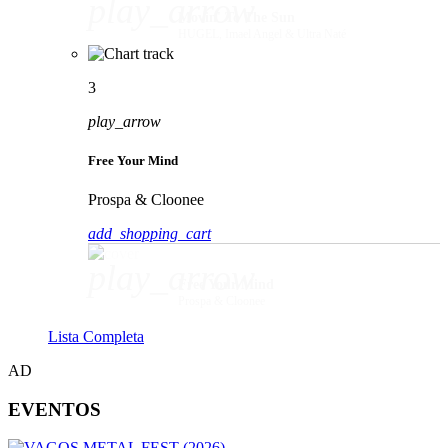
play_arrow
Movin' To The Sun
HUGEL, Imael Angel & Ultra Naté
3
play_arrow
Free Your Mind
Prospa & Cloonee
add_shopping_cart
play_arrow
Free Your Mind
Prospa & Cloonee
Lista Completa
AD
EVENTOS