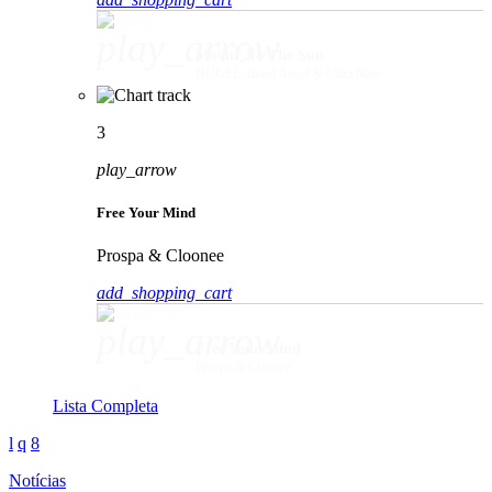
play_arrow
Movin' To The Sun
HUGEL, Imael Angel & Ultra Naté
3
play_arrow
Free Your Mind
Prospa & Cloonee
add_shopping_cart
play_arrow
Free Your Mind
Prospa & Cloonee
Lista Completa
Notícias