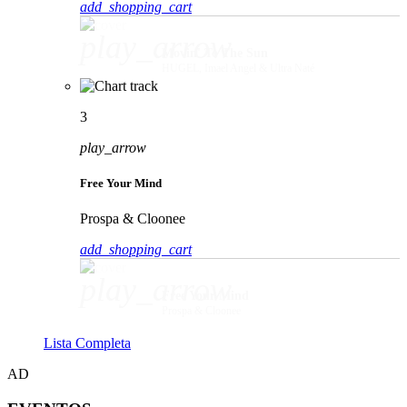
add_shopping_cart
play_arrow
Movin' To The Sun
HUGEL, Imael Angel & Ultra Naté
3
play_arrow
Free Your Mind
Prospa & Cloonee
add_shopping_cart
play_arrow
Free Your Mind
Prospa & Cloonee
Lista Completa
AD