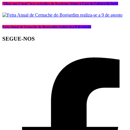
“Mãos que Criam” leva trabalhos da Academia Sénior à Casa da Cultura da Sertã
Feira Anual de Cernache do Bonjardim realiza-se a 9 de agosto
SEGUE-NOS