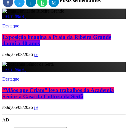
Posts semelhantes
insert_link
Destaque
Exposição imagina a Praia da Ribeira Grande
daqui a 40 anos
today
05/08/2026
insert_link
Destaque
“Mãos que Criam” leva trabalhos da Academia
Sénior à Casa da Cultura da Sertã
today
05/08/2026
AD