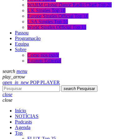
WARM Global Dance Radio Chart Top 20
UK Singles Top 10
Europe Singles Official Top 10
USA Singles Top 10
World Singles Official Top 10
Passou
Programação
Equipa
Sobre
Como nos ouvir
Estatuto Editorial
search
menu
play_arrow
open_in_new
POP PLAYER
search
Pesquisar
close
close
Início
NOTÍCIAS
Podcasts
Agenda
Top
FLUX Top 25