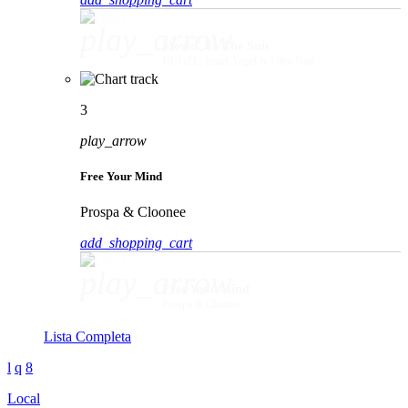
play_arrow
Movin' To The Sun
HUGEL, Imael Angel & Ultra Naté
3
play_arrow
Free Your Mind
Prospa & Cloonee
add_shopping_cart
play_arrow
Free Your Mind
Prospa & Cloonee
Lista Completa
Local