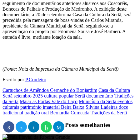
seguimento de documentários anteriores alusivos aos Coscoréis,
Bonecas de Palhais e Produção de Medronho. A exibição deste
documentário, a 20 de setembro na Casa da Cultura da Sertã, será
precedida pela mensagem de boas-vindas de Carlos Miranda,
presidente da Câmara Municipal da Sertã, seguindo-se a
apresentação do projeto por Filomena Sousa e José Barbieri. A
entrada é livre, mediante lotação da sala.
(Fonte: Nota de Imprensa da Câmara Municipal da Sertã)
Escrito por
P.Cordeiro
Cartuchos de Amêndoa Cernache do Bonjardim
Casa da Cultura
Sertã setembro 2025
cultura popular Sertã
documentário Tradições
da Sertã
Maiar as Portas Vale do Laço
Município da Sertã eventos
culturais
património imaterial Beira Baixa
Silvina Ladeiras doce
tradicional
tradição oral Bernardia Cumeada
Tradições da Sertã
Posts semelhantes