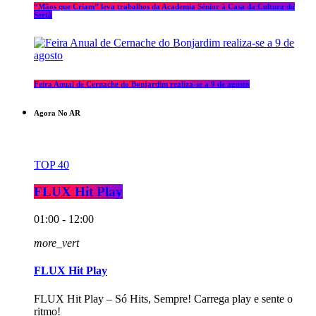
“Mãos que Criam” leva trabalhos da Academia Sénior à Casa da Cultura da
Sertã
Feira Anual de Cernache do Bonjardim realiza-se a 9 de agosto
Agora No AR
TOP 40
FLUX Hit Play
01:00 - 12:00
more_vert
FLUX Hit Play
FLUX Hit Play – Só Hits, Sempre! Carrega play e sente o
ritmo!