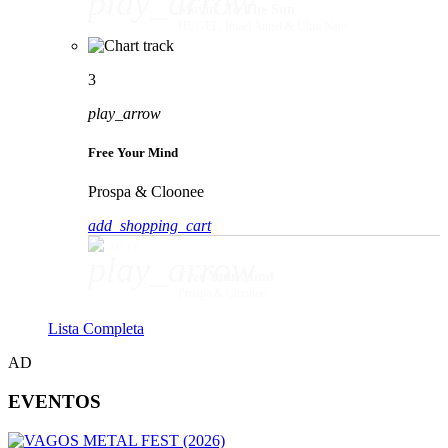
play_arrow
Movin' To The Sun
HUGEL, Imael Angel & Ultra Naté
3
play_arrow
Free Your Mind
Prospa & Cloonee
add_shopping_cart
play_arrow
Free Your Mind
Prospa & Cloonee
Lista Completa
AD
EVENTOS