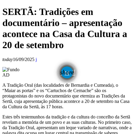
SERTÃ: Tradições em
documentário – apresentação
acontece na Casa da Cultura a
20 de setembro
today
16/09/2025
email
share
AD
A Tradição Oral (das localidades de Bernardia e Cumeada), o
“Maiar as portas” e os “Cartuchos de Cernache” são os
protagonistas do novo documentário que eterniza as Tradições da
Sertã, cuja apresentação pública acontece a 20 de setembro na Casa
da Cultura da Sertã, às 17 horas.
Estes três testemunhos da tradição e da cultura do concelho da Sertã
revelam a memória de um povo e as suas culturas. No primeiro caso,
da Tradição Oral, apresentam um leque variado de narrativas, onde a
palavra dita ocupa um lugar central na transmissão de saberes,