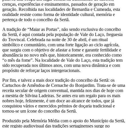
crenças, experiências e ensinamentos, passados de geração em
geração. Recolhida nas localidades de Bernardia e Cumeada, esta
oralidade resiste como forma de identidade cultural, memória e
pertença de todo o concelho da Sertã.
A tradição de “Maiar as Portas”, não sendo exclusiva do concelho
da Sertã, é aqui contada pela população de Vale do Laço, freguesia
do Troviscal. Celebrada na noite de 30 de abril, é um ritual
simbólico e comunitário, com uma forte ligação ao ciclo agrícola,
que surgiu com o objetivo de afastar a fome e garantir fertilidade e
abundância no novo mês que, historicamente, era conhecido como
“o mês da fome”. Na localidade de Vale do Laço, esta tradição tem
sido recuperada nos últimos anos, com uma nova dinâmica e com
propósito de reforçar laços intergeracionais.
Por fim, e talvez a mais doce tradição do concelho da Sertã: os
Cartuchos de Amêndoa de Cernache do Bonjardim. Trata-se de uma
receita secular de origem conventual, mantida nos dias de hoje com
a mestria de Silvina Ladeiras. Se antes era um regalo para os mais
nobres hoje, felizmente, é um doce ao alcance de todos, que já
conquistou vários e merecidos prémios de doçaria tradicional e
tornou-se um ícone do concelho da Sertã.
Produzido pela Memória Média com o apoio do Município da Sertã,
este registo audiovisual das tradições sertaginenses surge no