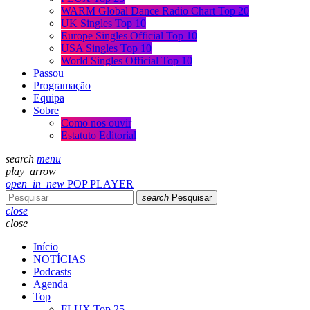
WARM Global Dance Radio Chart Top 20
UK Singles Top 10
Europe Singles Official Top 10
USA Singles Top 10
World Singles Official Top 10
Passou
Programação
Equipa
Sobre
Como nos ouvir
Estatuto Editorial
search
menu
play_arrow
open_in_new
POP PLAYER
search
Pesquisar
close
close
Início
NOTÍCIAS
Podcasts
Agenda
Top
FLUX Top 25