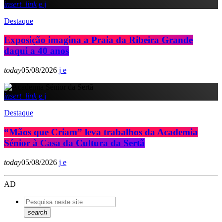
insert_link
Destaque
Exposição imagina a Praia da Ribeira Grande
daqui a 40 anos
today
05/08/2026
insert_link
Destaque
“Mãos que Criam” leva trabalhos da Academia
Sénior à Casa da Cultura da Sertã
today
05/08/2026
AD
search