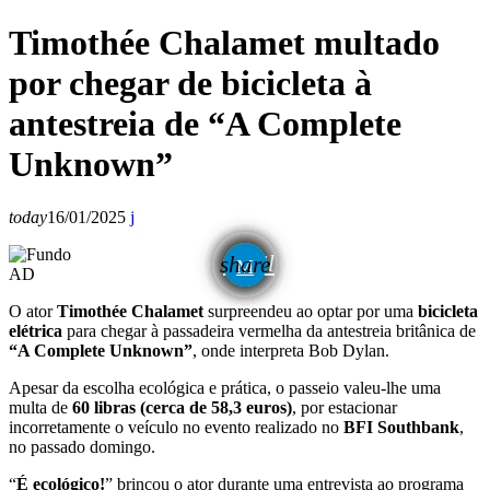
Timothée Chalamet multado
por chegar de bicicleta à
antestreia de “A Complete
Unknown”
today
16/01/2025
email
share
AD
O ator
Timothée Chalamet
surpreendeu ao optar por uma
bicicleta
elétrica
para chegar à passadeira vermelha da antestreia britânica de
“A Complete Unknown”
, onde interpreta Bob Dylan.
Apesar da escolha ecológica e prática, o passeio valeu-lhe uma
multa de
60 libras (cerca de 58,3 euros)
, por estacionar
incorretamente o veículo no evento realizado no
BFI Southbank
,
no passado domingo.
“
É ecológico!
” brincou o ator durante uma entrevista ao programa