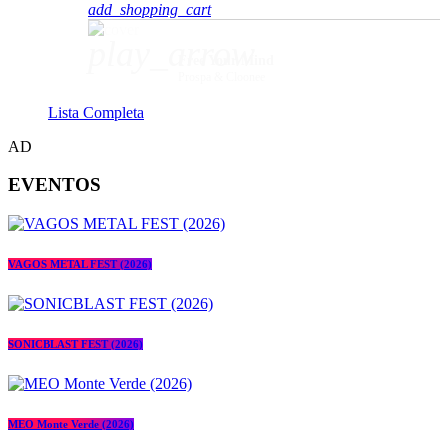
add_shopping_cart
play_arrow
Free Your Mind
Prospa & Cloonee
Lista Completa
AD
EVENTOS
VAGOS METAL FEST (2026)
SONICBLAST FEST (2026)
MEO Monte Verde (2026)