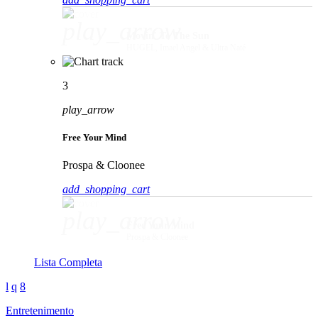
play_arrow
Movin' To The Sun
HUGEL, Imael Angel & Ultra Naté
3
play_arrow
Free Your Mind
Prospa & Cloonee
add_shopping_cart
play_arrow
Free Your Mind
Prospa & Cloonee
Lista Completa
Entretenimento