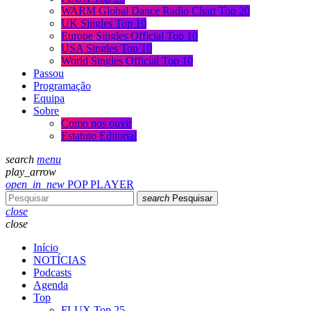
WARM Global Dance Radio Chart Top 20
UK Singles Top 10
Europe Singles Official Top 10
USA Singles Top 10
World Singles Official Top 10
Passou
Programação
Equipa
Sobre
Como nos ouvir
Estatuto Editorial
search
menu
play_arrow
open_in_new
POP PLAYER
search
Pesquisar
close
close
Início
NOTÍCIAS
Podcasts
Agenda
Top
FLUX Top 25