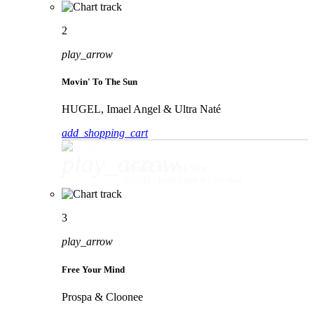
2
play_arrow
Movin' To The Sun
HUGEL, Imael Angel & Ultra Naté
add_shopping_cart
play_arrow
Movin' To The Sun
HUGEL, Imael Angel & Ultra Naté
3
play_arrow
Free Your Mind
Prospa & Cloonee