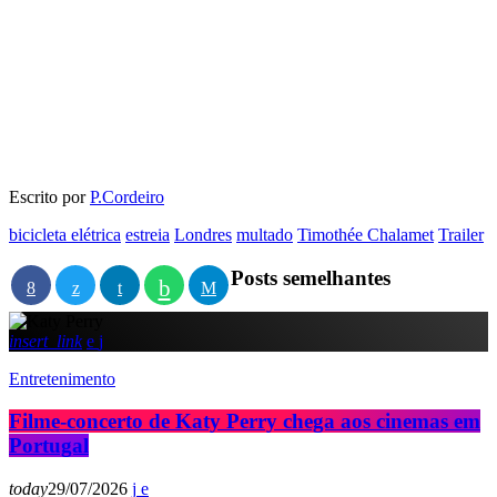
Escrito por
P.Cordeiro
bicicleta elétrica
estreia
Londres
multado
Timothée Chalamet
Trailer
Posts semelhantes
insert_link
Entretenimento
Filme-concerto de Katy Perry chega aos cinemas em
Portugal
today
29/07/2026