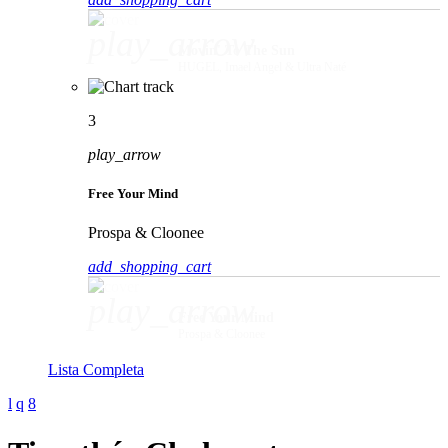
play_arrow
Movin' To The Sun
HUGEL, Imael Angel & Ultra Naté
3
play_arrow
Free Your Mind
Prospa & Cloonee
add_shopping_cart
play_arrow
Free Your Mind
Prospa & Cloonee
Lista Completa