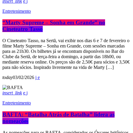
insert_link
Entretenimento
“Marty Supreme – Sonha em Grande” no
Cineteatro Tasso
O Cineteatro Tasso, na Sertã, vai exibir nos dias 6 e 7 de fevereiro o
filme Marty Supreme – Sonha em Grande, com sessões marcadas
para as 21h30. Os bilhetes já se encontram disponíveis no Bar do
Clube da Sertã, de terça-feira a domingo, a partir das 18h00, ou
mediante reserva online. Os preços são de 2,50€ para sócios e 3,50€
para não sócios. Inspirado livremente na vida de Marty […]
today
03/02/2026
insert_link
Entretenimento
BAFTA: “Batalha Atrás de Batalha” lidera as
nomeações
As nomeações para os BAFTA, considerados os Óscares britânicos,