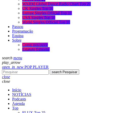
WARM Global Dance Radio Chart Top 20
UK Singles Top 10
Europe Singles Official Top 10
USA Singles Top 10
World Singles Official Top 10
Passou
Programação
Equipa
Sobre
Como nos ouvir
Estatuto Editorial
search
menu
play_arrow
open_in_new
POP PLAYER
search
Pesquisar
close
close
Início
NOTÍCIAS
Podcasts
Agenda
Top
FLUX Top 25