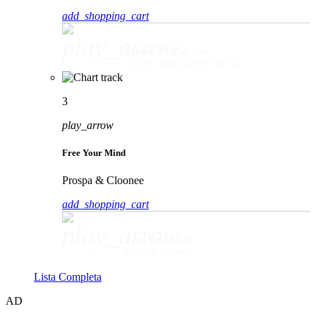
add_shopping_cart
play_arrow
Movin' To The Sun
HUGEL, Imael Angel & Ultra Naté
3
play_arrow
Free Your Mind
Prospa & Cloonee
add_shopping_cart
play_arrow
Free Your Mind
Prospa & Cloonee
Lista Completa
AD