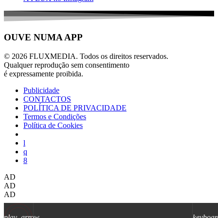
OUVE NUMA APP
© 2026 FLUXMEDIA. Todos os direitos reservados.
Qualquer reprodução sem consentimento
é expressamente proibida.
Publicidade
CONTACTOS
POLÍTICA DE PRIVACIDADE
Termos e Condições
Política de Cookies
AD
AD
AD
play_arrow
keyboar