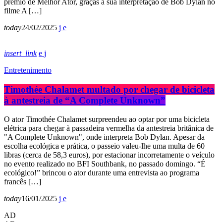
prémio de Melhor Ator, graças à sua interpretação de Bob Dylan no
filme A […]
today
24/02/2025
insert_link
Entretenimento
Timothée Chalamet multado por chegar de bicicleta
à antestreia de “A Complete Unknown”
O ator Timothée Chalamet surpreendeu ao optar por uma bicicleta
elétrica para chegar à passadeira vermelha da antestreia britânica de
"A Complete Unknown", onde interpreta Bob Dylan. Apesar da
escolha ecológica e prática, o passeio valeu-lhe uma multa de 60
libras (cerca de 58,3 euros), por estacionar incorretamente o veículo
no evento realizado no BFI Southbank, no passado domingo. “É
ecológico!” brincou o ator durante uma entrevista ao programa
francês […]
today
16/01/2025
AD