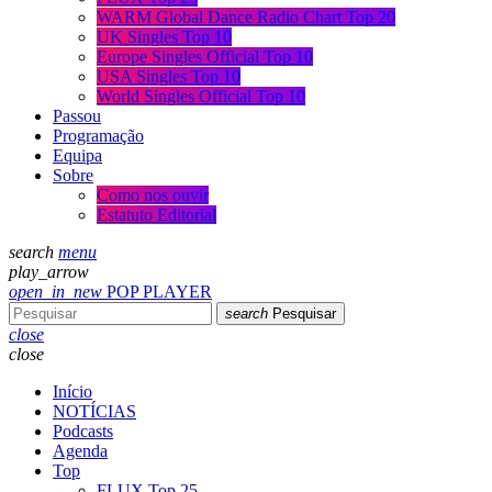
WARM Global Dance Radio Chart Top 20
UK Singles Top 10
Europe Singles Official Top 10
USA Singles Top 10
World Singles Official Top 10
Passou
Programação
Equipa
Sobre
Como nos ouvir
Estatuto Editorial
search
menu
play_arrow
open_in_new
POP PLAYER
search
Pesquisar
close
close
Início
NOTÍCIAS
Podcasts
Agenda
Top
FLUX Top 25