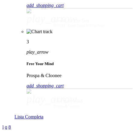
add_shopping_cart
play_arrow
Movin' To The Sun
HUGEL, Imael Angel & Ultra Naté
3
play_arrow
Free Your Mind
Prospa & Cloonee
add_shopping_cart
play_arrow
Free Your Mind
Prospa & Cloonee
Lista Completa