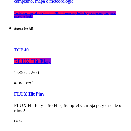
Vodafone Paredes de Coura 2026: horários, bilhetes, campismo, mapa e
meteorologia
Agora No AR
TOP 40
FLUX Hit Play
13:00 - 22:00
more_vert
FLUX Hit Play
FLUX Hit Play – Só Hits, Sempre! Carrega play e sente o
ritmo!
close