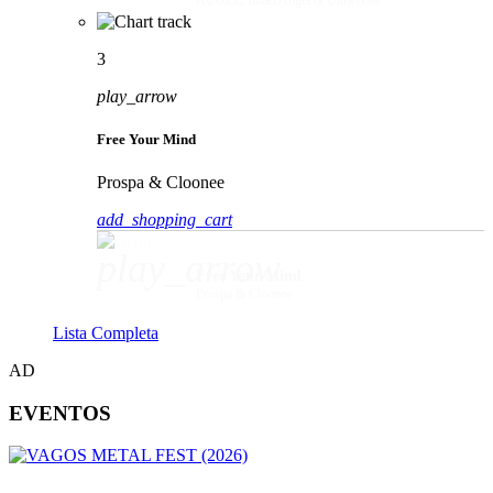
3
play_arrow
Free Your Mind
Prospa & Cloonee
add_shopping_cart
play_arrow
Free Your Mind
Prospa & Cloonee
Lista Completa
AD
EVENTOS