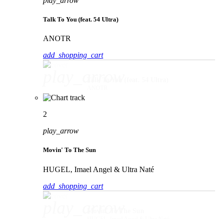
play_arrow
Talk To You (feat. 54 Ultra)
ANOTR
add_shopping_cart
play_arrow
Talk To You (feat. 54 Ultra)
ANOTR
2
play_arrow
Movin' To The Sun
HUGEL, Imael Angel & Ultra Naté
add_shopping_cart
play_arrow
Movin' To The Sun
HUGEL, Imael Angel & Ultra Naté