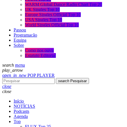
WARM Global Dance Radio Chart Top 20
UK Singles Top 10
Europe Singles Official Top 10
USA Singles Top 10
World Singles Official Top 10
Passou
Programação
Equipa
Sobre
Como nos ouvir
Estatuto Editorial
search
menu
play_arrow
open_in_new
POP PLAYER
search
Pesquisar
close
close
Início
NOTÍCIAS
Podcasts
Agenda
Top
FLUX Top 25