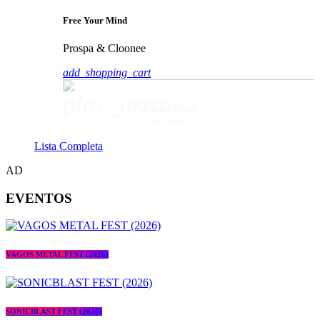
Free Your Mind
Prospa & Cloonee
add_shopping_cart
play_arrow
Free Your Mind
Prospa & Cloonee
Lista Completa
AD
EVENTOS
VAGOS METAL FEST (2026)
SONICBLAST FEST (2026)