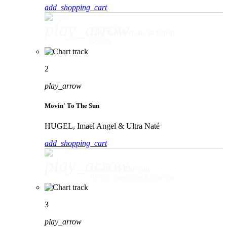
add_shopping_cart
play_arrow
Talk To You (feat. 54 Ultra)
ANOTR
2
play_arrow
Movin' To The Sun
HUGEL, Imael Angel & Ultra Naté
add_shopping_cart
play_arrow
Movin' To The Sun
HUGEL, Imael Angel & Ultra Naté
3
play_arrow