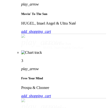
play_arrow
Movin' To The Sun
HUGEL, Imael Angel & Ultra Naté
add_shopping_cart
play_arrow
Movin' To The Sun
HUGEL, Imael Angel & Ultra Naté
3
play_arrow
Free Your Mind
Prospa & Cloonee
add_shopping_cart
play_arrow