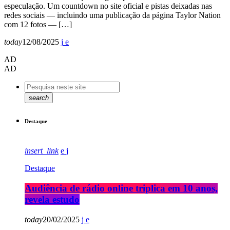
especulação. Um countdown no site oficial e pistas deixadas nas
redes sociais — incluindo uma publicação da página Taylor Nation
com 12 fotos — […]
today
12/08/2025
AD
AD
search
Destaque
insert_link
Destaque
Audiência de rádio online triplica em 10 anos,
revela estudo
today
20/02/2025