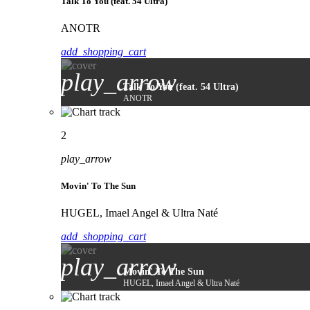
Talk To You (feat. 54 Ultra)
ANOTR
add_shopping_cart
play_arrow
Talk To You (feat. 54 Ultra)
ANOTR
2
play_arrow
Movin' To The Sun
HUGEL, Imael Angel & Ultra Naté
add_shopping_cart
play_arrow
Movin' To The Sun
HUGEL, Imael Angel & Ultra Naté