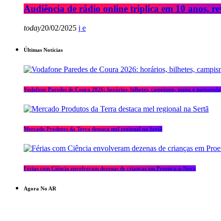
Audiência de rádio online triplica em 10 anos, re
today
20/02/2025
Últimas Notícias
Vodafone Paredes de Coura 2026: horários, bilhetes, campismo, mapa e meteorolo
Mercado Produtos da Terra destaca mel regional na Sertã
Férias com Ciência envolveram dezenas de crianças em Proença-a-Nova
Agora No AR