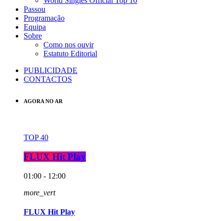
World Singles Official Top 10
Passou
Programação
Equipa
Sobre
Como nos ouvir
Estatuto Editorial
PUBLICIDADE
CONTACTOS
AGORA NO AR
TOP 40
FLUX Hit Play
01:00 - 12:00
more_vert
FLUX Hit Play