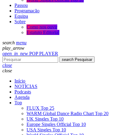
Passou
Programação
Equipa
Sobre
Como nos ouvir
Estatuto Editorial
search
menu
play_arrow
open_in_new
POP PLAYER
search
Pesquisar
close
close
Início
NOTÍCIAS
Podcasts
Agenda
Top
FLUX Top 25
WARM Global Dance Radio Chart Top 20
UK Singles Top 10
Europe Singles Official Top 10
USA Singles Top 10