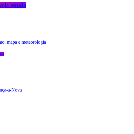
vela estudo
gia