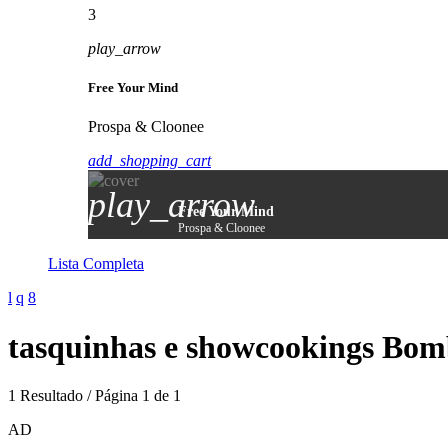
3
play_arrow
Free Your Mind
Prospa & Cloonee
add_shopping_cart
play_arrow
Free Your Mind
Prospa & Cloonee
Lista Completa
tasquinhas e showcookings Bom
1 Resultado / Página 1 de 1
AD