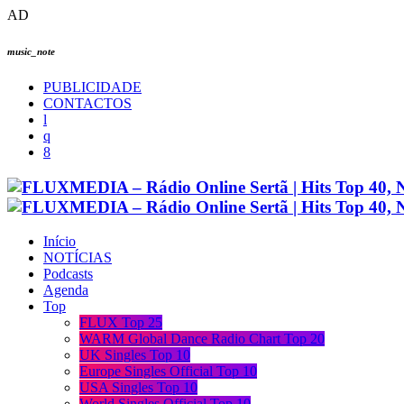
AD
music_note
PUBLICIDADE
CONTACTOS
Início
NOTÍCIAS
Podcasts
Agenda
Top
FLUX Top 25
WARM Global Dance Radio Chart Top 20
UK Singles Top 10
Europe Singles Official Top 10
USA Singles Top 10
World Singles Official Top 10