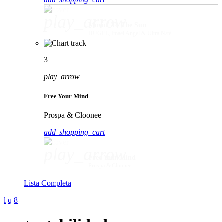
play_arrow
Movin' To The Sun
HUGEL, Imael Angel & Ultra Naté
3
play_arrow
Free Your Mind
Prospa & Cloonee
add_shopping_cart
play_arrow
Free Your Mind
Prospa & Cloonee
Lista Completa