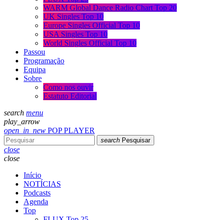
WARM Global Dance Radio Chart Top 20
UK Singles Top 10
Europe Singles Official Top 10
USA Singles Top 10
World Singles Official Top 10
Passou
Programação
Equipa
Sobre
Como nos ouvir
Estatuto Editorial
search
menu
play_arrow
open_in_new
POP PLAYER
search
Pesquisar
close
close
Início
NOTÍCIAS
Podcasts
Agenda
Top
FLUX Top 25