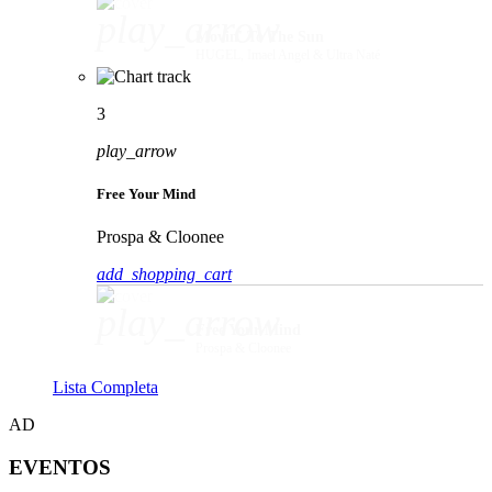
play_arrow
Movin' To The Sun
HUGEL, Imael Angel & Ultra Naté
3
play_arrow
Free Your Mind
Prospa & Cloonee
add_shopping_cart
play_arrow
Free Your Mind
Prospa & Cloonee
Lista Completa
AD
EVENTOS