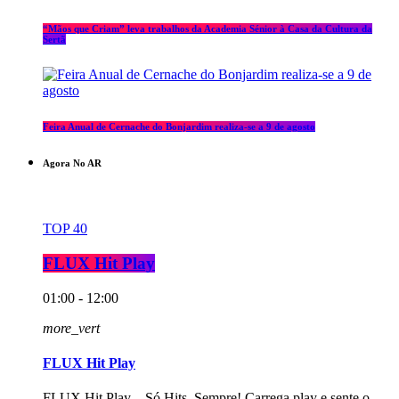
“Mãos que Criam” leva trabalhos da Academia Sénior à Casa da Cultura da
Sertã
Feira Anual de Cernache do Bonjardim realiza-se a 9 de agosto
Agora No AR
TOP 40
FLUX Hit Play
01:00 - 12:00
more_vert
FLUX Hit Play
FLUX Hit Play – Só Hits, Sempre! Carrega play e sente o