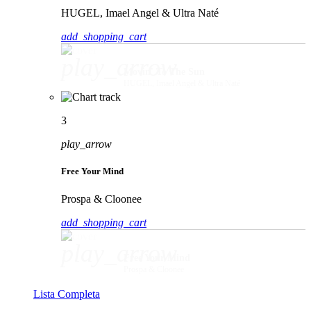
HUGEL, Imael Angel & Ultra Naté
add_shopping_cart
play_arrow
Movin' To The Sun
HUGEL, Imael Angel & Ultra Naté
3
play_arrow
Free Your Mind
Prospa & Cloonee
add_shopping_cart
play_arrow
Free Your Mind
Prospa & Cloonee
Lista Completa