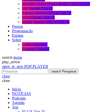
WARM Global Dance Radio Chart Top 20
UK Singles Top 10
Europe Singles Official Top 10
USA Singles Top 10
World Singles Official Top 10
Passou
Programação
Equipa
Sobre
Como nos ouvir
Estatuto Editorial
search
menu
play_arrow
open_in_new
POP PLAYER
search
Pesquisar
close
close
Início
NOTÍCIAS
Podcasts
Agenda
Top
FLUX Top 25