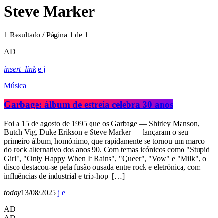
Steve Marker
1 Resultado / Página 1 de 1
AD
insert_link
Música
Garbage: álbum de estreia celebra 30 anos
Foi a 15 de agosto de 1995 que os Garbage — Shirley Manson,
Butch Vig, Duke Erikson e Steve Marker — lançaram o seu
primeiro álbum, homónimo, que rapidamente se tornou um marco
do rock alternativo dos anos 90. Com temas icónicos como "Stupid
Girl", "Only Happy When It Rains", "Queer", "Vow" e "Milk", o
disco destacou-se pela fusão ousada entre rock e eletrónica, com
influências de industrial e trip-hop. […]
today
13/08/2025
AD
AD