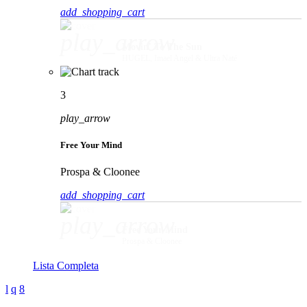
add_shopping_cart
play_arrow
Movin' To The Sun
HUGEL, Imael Angel & Ultra Naté
3
play_arrow
Free Your Mind
Prospa & Cloonee
add_shopping_cart
play_arrow
Free Your Mind
Prospa & Cloonee
Lista Completa