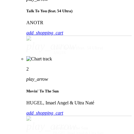
Talk To You (feat. 54 Ultra)
ANOTR
add_shopping_cart
play_arrow
Talk To You (feat. 54 Ultra)
ANOTR
2
play_arrow
Movin' To The Sun
HUGEL, Imael Angel & Ultra Naté
add_shopping_cart
play_arrow
Movin' To The Sun
HUGEL, Imael Angel & Ultra Naté