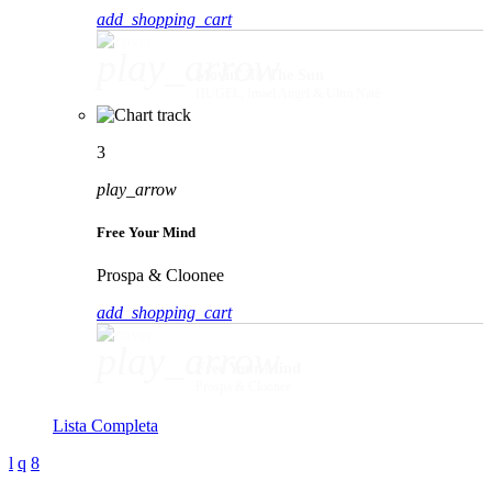
add_shopping_cart
play_arrow
Movin' To The Sun
HUGEL, Imael Angel & Ultra Naté
3
play_arrow
Free Your Mind
Prospa & Cloonee
add_shopping_cart
play_arrow
Free Your Mind
Prospa & Cloonee
Lista Completa