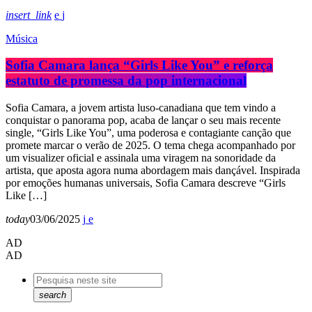
insert_link
Música
Sofia Camara lança “Girls Like You” e reforça
estatuto de promessa da pop internacional
Sofia Camara, a jovem artista luso-canadiana que tem vindo a
conquistar o panorama pop, acaba de lançar o seu mais recente
single, “Girls Like You”, uma poderosa e contagiante canção que
promete marcar o verão de 2025. O tema chega acompanhado por
um visualizer oficial e assinala uma viragem na sonoridade da
artista, que aposta agora numa abordagem mais dançável. Inspirada
por emoções humanas universais, Sofia Camara descreve “Girls
Like […]
today
03/06/2025
AD
AD
search