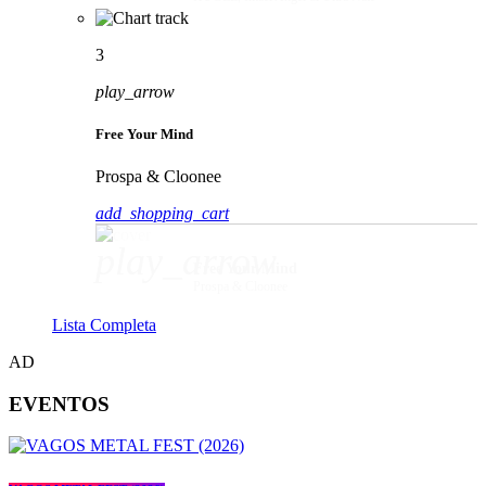
3
play_arrow
Free Your Mind
Prospa & Cloonee
add_shopping_cart
play_arrow
Free Your Mind
Prospa & Cloonee
Lista Completa
AD
EVENTOS