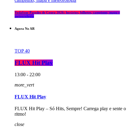
Vodafone Paredes de Coura 2026: horários, bilhetes, campismo, mapa e
meteorologia
Agora No AR
TOP 40
FLUX Hit Play
13:00 - 22:00
more_vert
FLUX Hit Play
FLUX Hit Play – Só Hits, Sempre! Carrega play e sente o
ritmo!
close