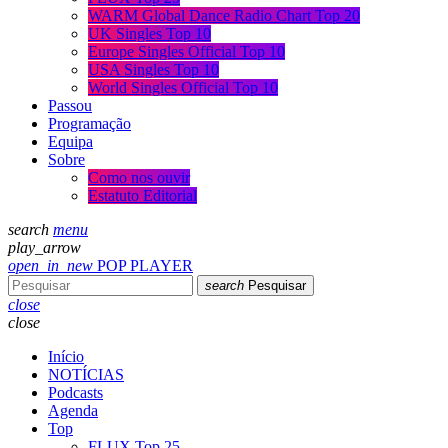
WARM Global Dance Radio Chart Top 20
UK Singles Top 10
Europe Singles Official Top 10
USA Singles Top 10
World Singles Official Top 10
Passou
Programação
Equipa
Sobre
Como nos ouvir
Estatuto Editorial
search
menu
play_arrow
open_in_new
POP PLAYER
search
Pesquisar
close
close
Início
NOTÍCIAS
Podcasts
Agenda
Top
FLUX Top 25