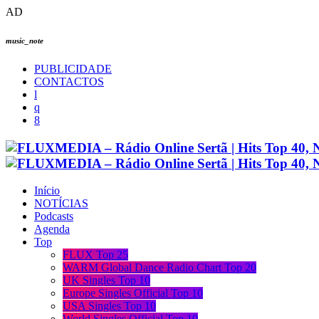
AD
music_note
PUBLICIDADE
CONTACTOS
Início
NOTÍCIAS
Podcasts
Agenda
Top
FLUX Top 25
WARM Global Dance Radio Chart Top 20
UK Singles Top 10
Europe Singles Official Top 10
USA Singles Top 10
World Singles Official Top 10