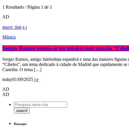
1 Resultado / Página 1 de 1
AD
insert_link
Música
Sergio Ramos estreia-se na música com canção “Cibel
Sergio Ramos, antigo futebolista espanhol e uma das maiores figuras d
“Cibeles”, um tema dedicado à cidade de Madrid que rapidamente se to
Canelita. O tema […]
today
01/09/2025
AD
AD
search
Destaque