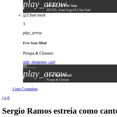
play_arrow
Movin' To The Sun
HUGEL, Imael Angel & Ultra Naté
3
play_arrow
Free Your Mind
Prospa & Cloonee
add_shopping_cart
play_arrow
Free Your Mind
Prospa & Cloonee
Lista Completa
Sergio Ramos estreia como cant