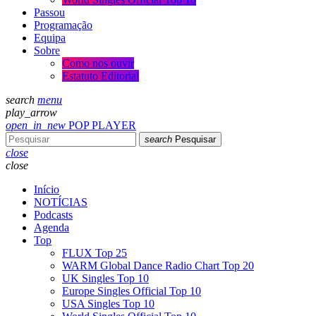
Passou
Programação
Equipa
Sobre
Como nos ouvir
Estatuto Editorial
search
menu
play_arrow
open_in_new
POP PLAYER
search
Pesquisar
close
close
Início
NOTÍCIAS
Podcasts
Agenda
Top
FLUX Top 25
WARM Global Dance Radio Chart Top 20
UK Singles Top 10
Europe Singles Official Top 10
USA Singles Top 10