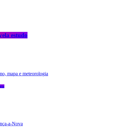
vela estudo
gia