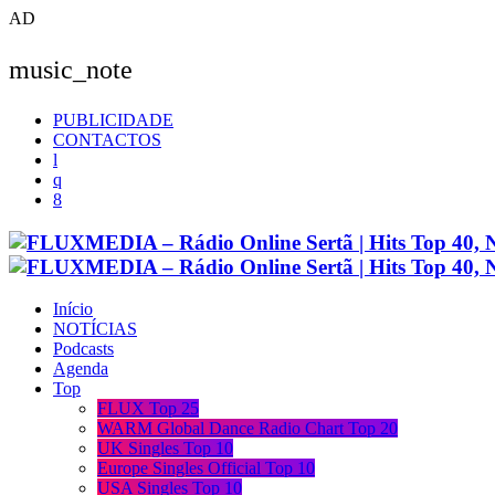
AD
music_note
PUBLICIDADE
CONTACTOS
Início
NOTÍCIAS
Podcasts
Agenda
Top
FLUX Top 25
WARM Global Dance Radio Chart Top 20
UK Singles Top 10
Europe Singles Official Top 10
USA Singles Top 10