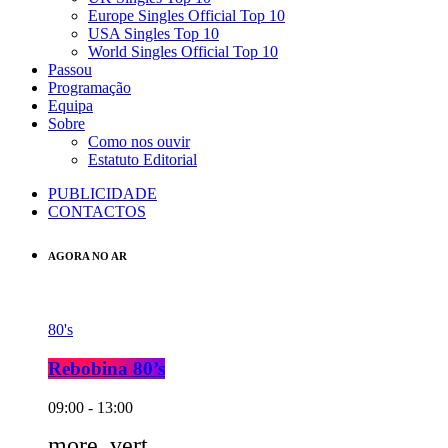
Europe Singles Official Top 10
USA Singles Top 10
World Singles Official Top 10
Passou
Programação
Equipa
Sobre
Como nos ouvir
Estatuto Editorial
PUBLICIDADE
CONTACTOS
AGORA NO AR
80's
Rebobina 80’s
09:00 - 13:00
more_vert