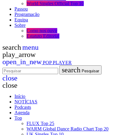
World Singles Official Top 10
Passou
Programação
Equipa
Sobre
Como nos ouvir
Estatuto Editorial
search
menu
play_arrow
open_in_new
POP PLAYER
search
Pesquisar
close
close
Início
NOTÍCIAS
Podcasts
Agenda
Top
FLUX Top 25
WARM Global Dance Radio Chart Top 20
UK Singles Top 10