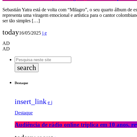
Sebastián Yatra está de volta com “Milagro”, o seu quarto álbum de est
representa uma viragem emocional e artística para o cantor colombi
ser tão simples […]
today
16/05/2025
AD
AD
search
Destaque
insert_link
Destaque
Audiência de rádio online triplica em 10 anos, re