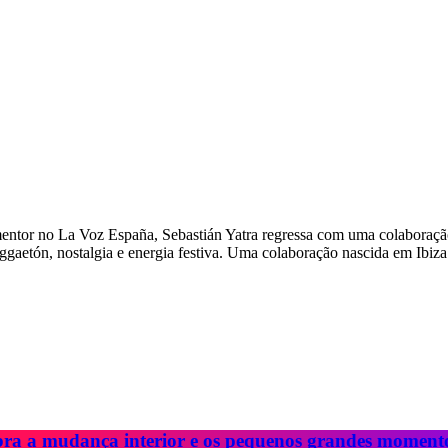
entor no La Voz España, Sebastián Yatra regressa com uma colaboração
aetón, nostalgia e energia festiva. Uma colaboração nascida em Ibiza
bra a mudança interior e os pequenos grandes moment