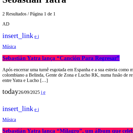
2 Resultados / Página 1 de 1
AD
insert_link
Música
Sebastián Yatra lança “Canción Para Regresar”
Após encerrar uma turnê esgotada em Espanha e a sua estreia como m
colombiano a Belinda, Gente de Zona e Lucho RK, numa fusão de regg
entre Yatra e Lucho […]
today
26/09/2025
insert_link
Música
Sebastián Yatra lança “Milagro”, um álbum que cele