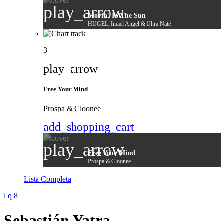
play_arrow
Movin' To The Sun
HUGEL, Imael Angel & Ultra Naté
3
play_arrow
Free Your Mind
Prospa & Cloonee
add_shopping_cart
play_arrow
Free Your Mind
Prospa & Cloonee
Lista Completa
Sebastián Yatra