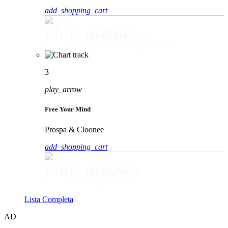
add_shopping_cart
play_arrow
Movin' To The Sun
HUGEL, Imael Angel & Ultra Naté
3
play_arrow
Free Your Mind
Prospa & Cloonee
add_shopping_cart
play_arrow
Free Your Mind
Prospa & Cloonee
Lista Completa
AD