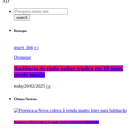
AD
search
Destaque
insert_link
Destaque
Audiência de rádio online triplica em 10 anos,
revela estudo
today
20/02/2025
Últimas Notícias
Proença-a-Nova coloca à venda quatro lotes para habitação