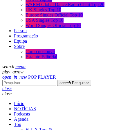
WARM Global Dance Radio Chart Top 20
UK Singles Top 10
Europe Singles Official Top 10
USA Singles Top 10
World Singles Official Top 10
Passou
Programação
Equipa
Sobre
Como nos ouvir
Estatuto Editorial
search
menu
play_arrow
open_in_new
POP PLAYER
search
Pesquisar
close
close
Início
NOTÍCIAS
Podcasts
Agenda
Top
FLUX Top 25