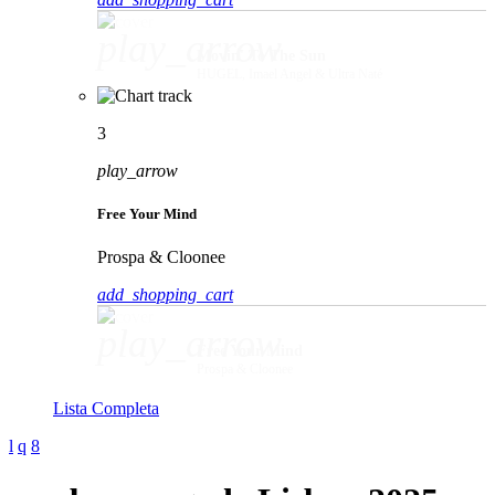
play_arrow
Movin' To The Sun
HUGEL, Imael Angel & Ultra Naté
3
play_arrow
Free Your Mind
Prospa & Cloonee
add_shopping_cart
play_arrow
Free Your Mind
Prospa & Cloonee
Lista Completa