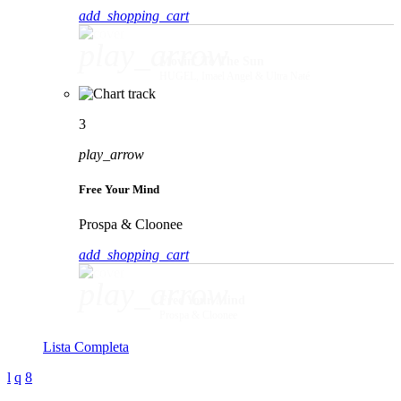
add_shopping_cart
play_arrow
Movin' To The Sun
HUGEL, Imael Angel & Ultra Naté
3
play_arrow
Free Your Mind
Prospa & Cloonee
add_shopping_cart
play_arrow
Free Your Mind
Prospa & Cloonee
Lista Completa