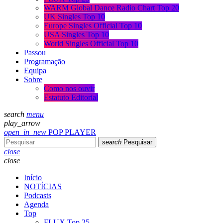
WARM Global Dance Radio Chart Top 20
UK Singles Top 10
Europe Singles Official Top 10
USA Singles Top 10
World Singles Official Top 10
Passou
Programação
Equipa
Sobre
Como nos ouvir
Estatuto Editorial
search
menu
play_arrow
open_in_new
POP PLAYER
search
Pesquisar
close
close
Início
NOTÍCIAS
Podcasts
Agenda
Top
FLUX Top 25