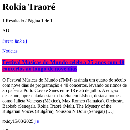
Rokia Traoré
1 Resultado / Página 1 de 1
AD
insert_link
Notícias
Festival Músicas do Mundo celebra 25 anos com 48
concertos ao longo de nove dias
O Festival Músicas do Mundo (FMM) assinala um quarto de século
com nove dias de programação e 48 concertos, levando os ritmos de
35 países a Porto Covo e Sines entre 18 e 26 de julho. A edição
deste ano, apresentada esta sexta-feira em Lisboa, destaca nomes
como Julieta Venegas (México), Max Romeo (Jamaica), Orchestra
Baobab (Senegal), Rokia Traoré (Mali), The Mystery of the
Bulgarian Voices (Bulgária), Youssou N'Dour (Senegal) […]
today
15/03/2025