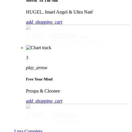
Movin' To The Sun
HUGEL, Imael Angel & Ultra Naté
add_shopping_cart
play_arrow
Movin' To The Sun
HUGEL, Imael Angel & Ultra Naté
3
play_arrow
Free Your Mind
Prospa & Cloonee
add_shopping_cart
play_arrow
Free Your Mind
Prospa & Cloonee
Lista Completa