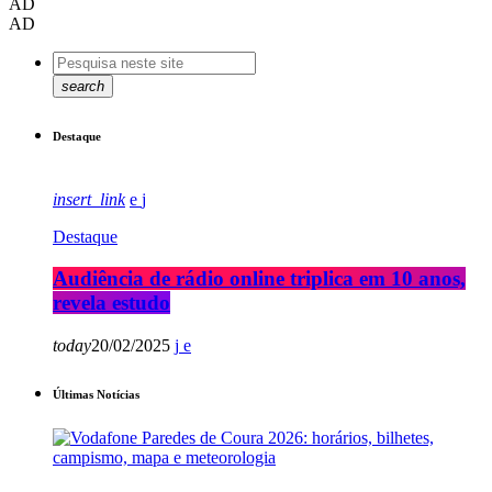
AD
AD
search
Destaque
insert_link
Destaque
Audiência de rádio online triplica em 10 anos,
revela estudo
today
20/02/2025
Últimas Notícias