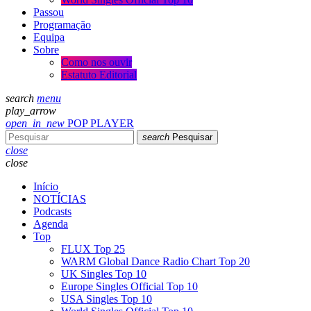
Passou
Programação
Equipa
Sobre
Como nos ouvir
Estatuto Editorial
search
menu
play_arrow
open_in_new
POP PLAYER
search
Pesquisar
close
close
Início
NOTÍCIAS
Podcasts
Agenda
Top
FLUX Top 25
WARM Global Dance Radio Chart Top 20
UK Singles Top 10
Europe Singles Official Top 10
USA Singles Top 10