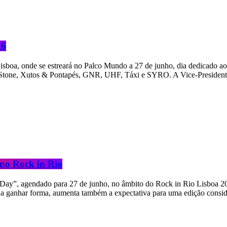
26
isboa, onde se estreará no Palco Mundo a 27 de junho, dia dedicado ao
tone, Xutos & Pontapés, GNR, UHF, Táxi e SYRO. A Vice-Presidente 
no Rock in Rio
y”, agendado para 27 de junho, no âmbito do Rock in Rio Lisboa 2026.
z a ganhar forma, aumenta também a expectativa para uma edição cons