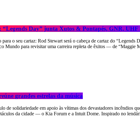
6: “Legends Day” junta Xutos & Pontapés, GNR, UHF 
para o seu cartaz: Rod Stewart será o cabeça de cartaz do “Legends 
lco Mundo para revisitar uma carreira repleta de êxitos — de “Maggie
 reúne grandes estrelas da música
lo de solidariedade em apoio às vítimas dos devastadores incêndios que
petáculos da cidade — o Kia Forum e a Intuit Dome. Inspirado no lendá