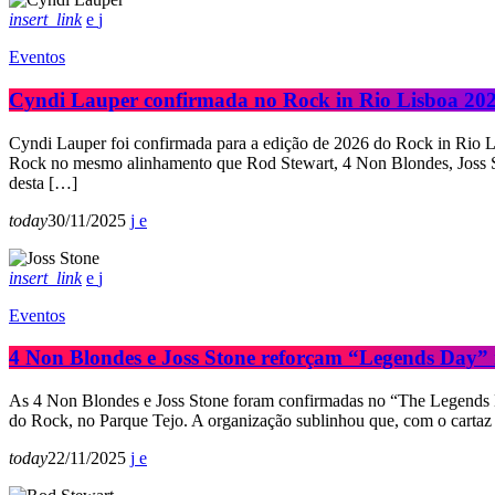
insert_link
Eventos
Cyndi Lauper confirmada no Rock in Rio Lisboa 20
Cyndi Lauper foi confirmada para a edição de 2026 do Rock in Rio L
Rock no mesmo alinhamento que Rod Stewart, 4 Non Blondes, Joss S
desta […]
today
30/11/2025
insert_link
Eventos
4 Non Blondes e Joss Stone reforçam “Legends Day” 
As 4 Non Blondes e Joss Stone foram confirmadas no “The Legends Da
do Rock, no Parque Tejo. A organização sublinhou que, com o carta
today
22/11/2025