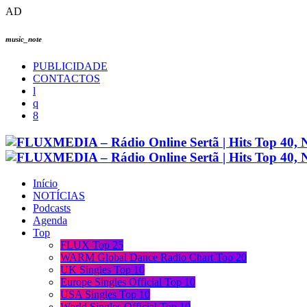
AD
music_note
PUBLICIDADE
CONTACTOS
Início
NOTÍCIAS
Podcasts
Agenda
Top
FLUX Top 25
WARM Global Dance Radio Chart Top 20
UK Singles Top 10
Europe Singles Official Top 10
USA Singles Top 10
World Singles Official Top 10