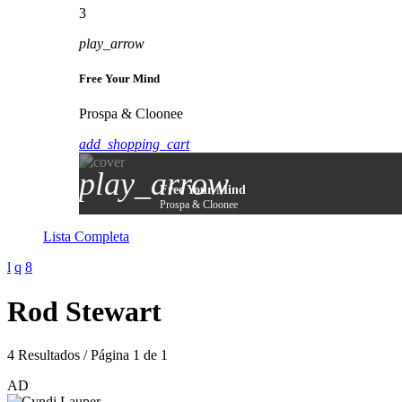
3
play_arrow
Free Your Mind
Prospa & Cloonee
add_shopping_cart
play_arrow
Free Your Mind
Prospa & Cloonee
Lista Completa
Rod Stewart
4 Resultados / Página 1 de 1
AD