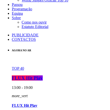
World Singles Official Top 10
Passou
Programação
Equipa
Sobre
Como nos ouvir
Estatuto Editorial
PUBLICIDADE
CONTACTOS
AGORA NO AR
TOP 40
FLUX Hit Play
13:00 - 19:00
more_vert
FLUX Hit Play