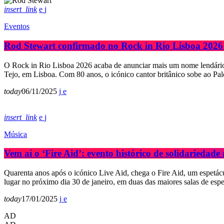
insert_link
Eventos
Rod Stewart confirmado no Rock in Rio Lisboa 202
O Rock in Rio Lisboa 2026 acaba de anunciar mais um nome lendário 
Tejo, em Lisboa. Com 80 anos, o icónico cantor britânico sobe ao Pa
today
06/11/2025
insert_link
Música
Vem aí o ‘Fire Aid’: evento histórico de solidariedade
Quarenta anos após o icónico Live Aid, chega o Fire Aid, um espetácu
lugar no próximo dia 30 de janeiro, em duas das maiores salas de es
today
17/01/2025
AD