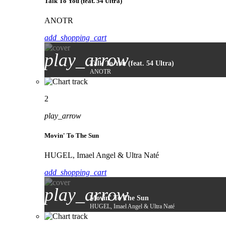
Talk To You (feat. 54 Ultra)
ANOTR
add_shopping_cart
play_arrow
Talk To You (feat. 54 Ultra)
ANOTR
2
play_arrow
Movin' To The Sun
HUGEL, Imael Angel & Ultra Naté
add_shopping_cart
play_arrow
Movin' To The Sun
HUGEL, Imael Angel & Ultra Naté