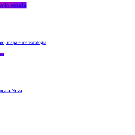
vela estudo
gia