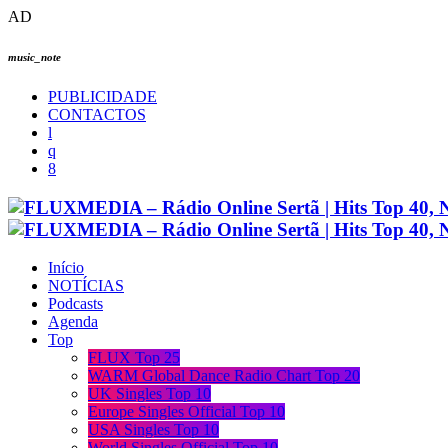
AD
music_note
PUBLICIDADE
CONTACTOS
Início
NOTÍCIAS
Podcasts
Agenda
Top
FLUX Top 25
WARM Global Dance Radio Chart Top 20
UK Singles Top 10
Europe Singles Official Top 10
USA Singles Top 10
World Singles Official Top 10