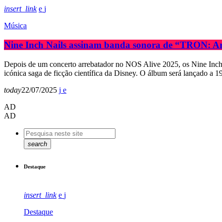
insert_link
Música
Nine Inch Nails assinam banda sonora de “TRON: Ar
Depois de um concerto arrebatador no NOS Alive 2025, os Nine Inch 
icónica saga de ficção científica da Disney. O álbum será lançado a 
today
22/07/2025
AD
AD
search
Destaque
insert_link
Destaque