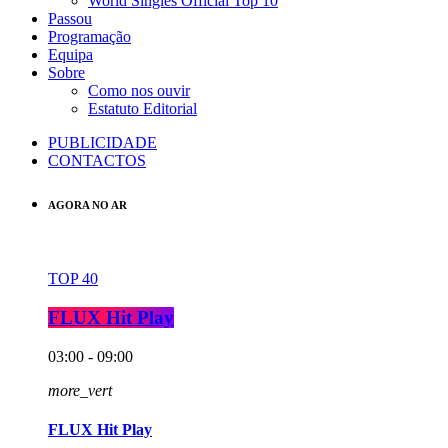
World Singles Official Top 10
Passou
Programação
Equipa
Sobre
Como nos ouvir
Estatuto Editorial
PUBLICIDADE
CONTACTOS
AGORA NO AR
TOP 40
FLUX Hit Play
03:00 - 09:00
more_vert
FLUX Hit Play