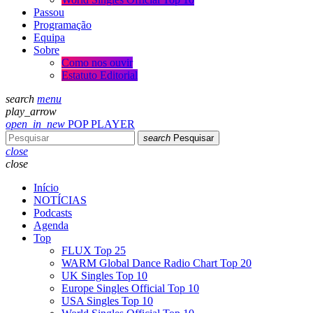
Passou
Programação
Equipa
Sobre
Como nos ouvir
Estatuto Editorial
search
menu
play_arrow
open_in_new
POP PLAYER
search
Pesquisar
close
close
Início
NOTÍCIAS
Podcasts
Agenda
Top
FLUX Top 25
WARM Global Dance Radio Chart Top 20
UK Singles Top 10
Europe Singles Official Top 10
USA Singles Top 10