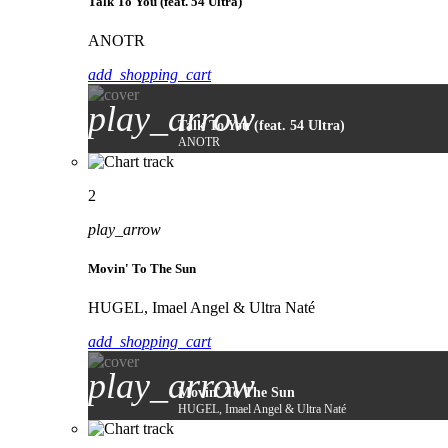
Talk To You (feat. 54 Ultra)
ANOTR
add_shopping_cart
play_arrow
Talk To You (feat. 54 Ultra)
ANOTR
2
play_arrow
Movin' To The Sun
HUGEL, Imael Angel & Ultra Naté
add_shopping_cart
play_arrow
Movin' To The Sun
HUGEL, Imael Angel & Ultra Naté