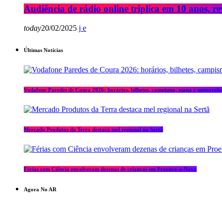
Audiência de rádio online triplica em 10 anos, re
today
20/02/2025
Últimas Notícias
Vodafone Paredes de Coura 2026: horários, bilhetes, campismo, mapa e meteorolo
Mercado Produtos da Terra destaca mel regional na Sertã
Férias com Ciência envolveram dezenas de crianças em Proença-a-Nova
Agora No AR