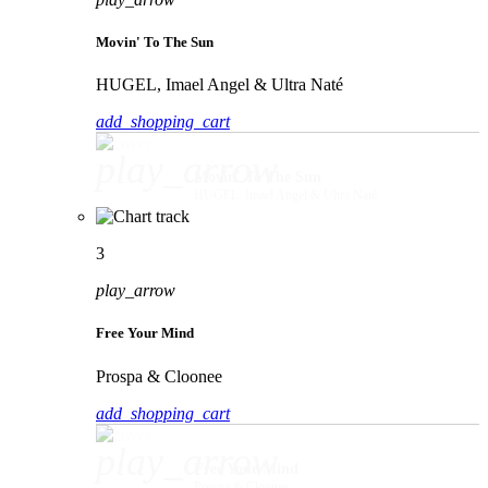
Movin' To The Sun
HUGEL, Imael Angel & Ultra Naté
add_shopping_cart
play_arrow
Movin' To The Sun
HUGEL, Imael Angel & Ultra Naté
3
play_arrow
Free Your Mind
Prospa & Cloonee
add_shopping_cart
play_arrow
Free Your Mind
Prospa & Cloonee