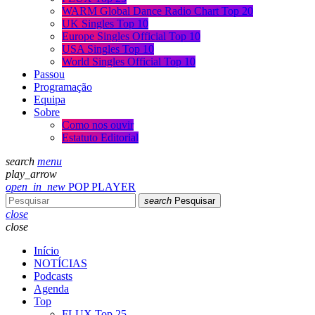
WARM Global Dance Radio Chart Top 20
UK Singles Top 10
Europe Singles Official Top 10
USA Singles Top 10
World Singles Official Top 10
Passou
Programação
Equipa
Sobre
Como nos ouvir
Estatuto Editorial
search
menu
play_arrow
open_in_new
POP PLAYER
search
Pesquisar
close
close
Início
NOTÍCIAS
Podcasts
Agenda
Top
FLUX Top 25