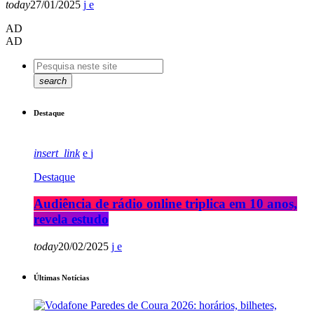
today
27/01/2025
AD
AD
search
Destaque
insert_link
Destaque
Audiência de rádio online triplica em 10 anos,
revela estudo
today
20/02/2025
Últimas Notícias