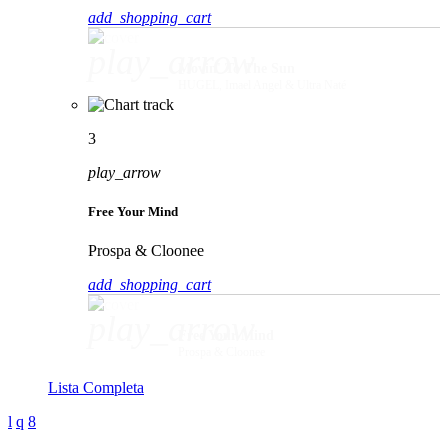
add_shopping_cart
play_arrow
Movin' To The Sun
HUGEL, Imael Angel & Ultra Naté
3
play_arrow
Free Your Mind
Prospa & Cloonee
add_shopping_cart
play_arrow
Free Your Mind
Prospa & Cloonee
Lista Completa