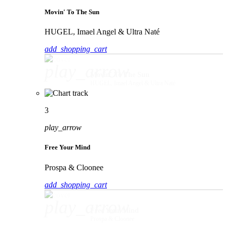
Movin' To The Sun
HUGEL, Imael Angel & Ultra Naté
add_shopping_cart
play_arrow
Movin' To The Sun
HUGEL, Imael Angel & Ultra Naté
3
play_arrow
Free Your Mind
Prospa & Cloonee
add_shopping_cart
play_arrow
Free Your Mind
Prospa & Cloonee