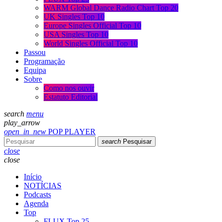
WARM Global Dance Radio Chart Top 20
UK Singles Top 10
Europe Singles Official Top 10
USA Singles Top 10
World Singles Official Top 10
Passou
Programação
Equipa
Sobre
Como nos ouvir
Estatuto Editorial
search
menu
play_arrow
open_in_new
POP PLAYER
search
Pesquisar
close
close
Início
NOTÍCIAS
Podcasts
Agenda
Top
FLUX Top 25