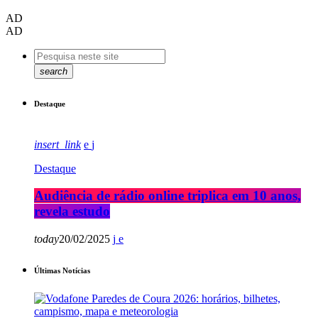
AD
AD
search
Destaque
insert_link
Destaque
Audiência de rádio online triplica em 10 anos,
revela estudo
today
20/02/2025
Últimas Notícias