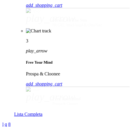
add_shopping_cart
play_arrow
Movin' To The Sun
HUGEL, Imael Angel & Ultra Naté
3
play_arrow
Free Your Mind
Prospa & Cloonee
add_shopping_cart
play_arrow
Free Your Mind
Prospa & Cloonee
Lista Completa