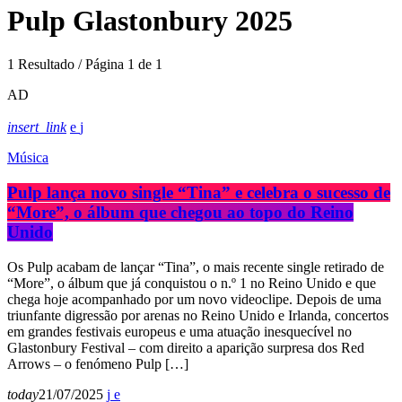
Pulp Glastonbury 2025
1 Resultado / Página 1 de 1
AD
insert_link
Música
Pulp lança novo single “Tina” e celebra o sucesso de
“More”, o álbum que chegou ao topo do Reino
Unido
Os Pulp acabam de lançar “Tina”, o mais recente single retirado de
“More”, o álbum que já conquistou o n.º 1 no Reino Unido e que
chega hoje acompanhado por um novo videoclipe. Depois de uma
triunfante digressão por arenas no Reino Unido e Irlanda, concertos
em grandes festivais europeus e uma atuação inesquecível no
Glastonbury Festival – com direito a aparição surpresa dos Red
Arrows – o fenómeno Pulp […]
today
21/07/2025