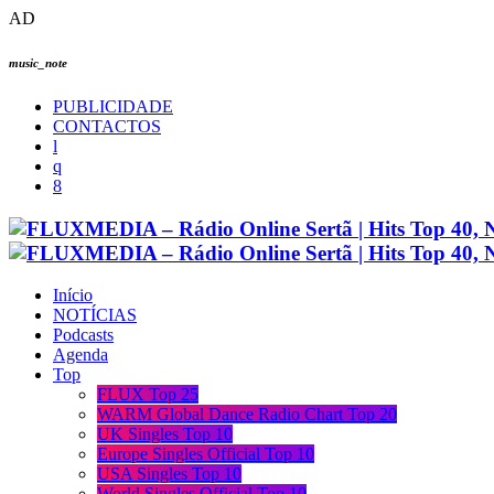
AD
music_note
PUBLICIDADE
CONTACTOS
Início
NOTÍCIAS
Podcasts
Agenda
Top
FLUX Top 25
WARM Global Dance Radio Chart Top 20
UK Singles Top 10
Europe Singles Official Top 10
USA Singles Top 10
World Singles Official Top 10