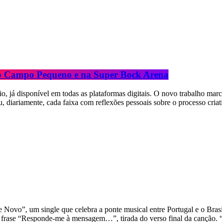
 no Campo Pequeno e na Super Bock Arena
io, já disponível em todas as plataformas digitais. O novo trabalho ma
u, diariamente, cada faixa com reflexões pessoais sobre o processo cri
ovo”, um single que celebra a ponte musical entre Portugal e o Brasi
a frase “Responde-me à mensagem…”, tirada do verso final da canção.