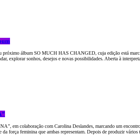
lbum
seu próximo álbum SO MUCH HAS CHANGED, cuja edição está marcada
ndar, explorar sonhos, desejos e novas possibilidades. Aberta à inter
A”
”, em colaboração com Carolina Deslandes, marcando um encontro artí
das e da força feminina que ambas representam. Depois de produzir vár