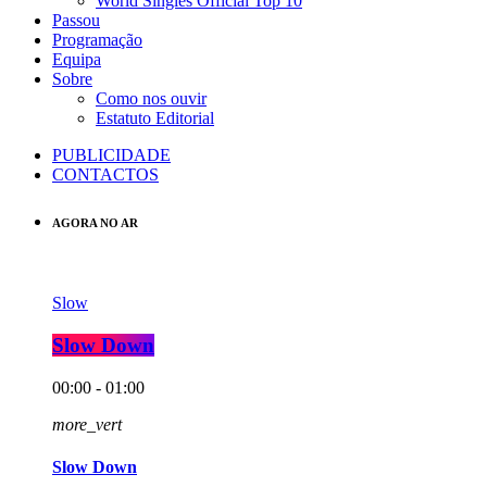
World Singles Official Top 10
Passou
Programação
Equipa
Sobre
Como nos ouvir
Estatuto Editorial
PUBLICIDADE
CONTACTOS
AGORA NO AR
Slow
Slow Down
00:00 - 01:00
more_vert
Slow Down