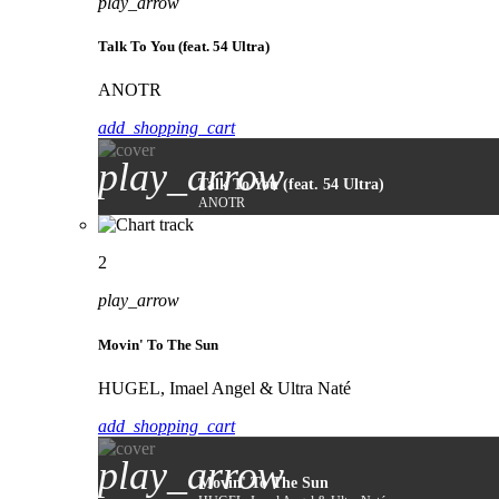
play_arrow
Talk To You (feat. 54 Ultra)
ANOTR
add_shopping_cart
play_arrow
Talk To You (feat. 54 Ultra)
ANOTR
2
play_arrow
Movin' To The Sun
HUGEL, Imael Angel & Ultra Naté
add_shopping_cart
play_arrow
Movin' To The Sun