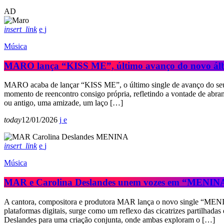
AD
insert_link
Música
MARO lança “KISS ME”, último avanço do novo á
MARO acaba de lançar “KISS ME”, o último single de avanço do 
momento de reencontro consigo própria, refletindo a vontade de abra
ou antigo, uma amizade, um laço […]
today
12/01/2026
insert_link
Música
MAR e Carolina Deslandes unem vozes em “MENIN
A cantora, compositora e produtora MAR lança o novo single “MENINA
plataformas digitais, surge como um reflexo das cicatrizes partilha
Deslandes para uma criação conjunta, onde ambas exploram o […]