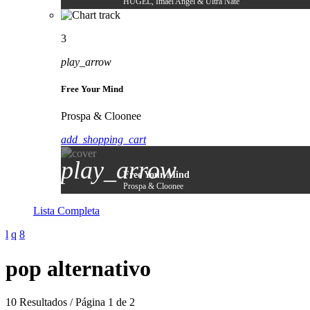
HUGEL, Imael Angel & Ultra Naté
3
play_arrow
Free Your Mind
Prospa & Cloonee
add_shopping_cart
play_arrow
Free Your Mind
Prospa & Cloonee
Lista Completa
pop alternativo
10 Resultados / Página 1 de 2