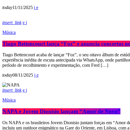
today
11/11/2025
insert_link
Música
Tiago Bettencourt lança “Foz” e anuncia concertos
Tiago Bettencourt acaba de lançar “Foz”, o seu oitavo álbum de estúd
experiência inédita de escuta antecipada via WhatsApp, onde partilho
período de recolhimento e experimentação, com Fred […]
today
08/11/2025
insert_link
Música
NAPA e Jovem Dionisio lançam “Amor de Novo”
Os NAPA e os brasileiros Jovem Dionisio juntam forças em “Amor de N
incluiu um outdoor enigmático na Gare do Oriente, em Lisboa, com 