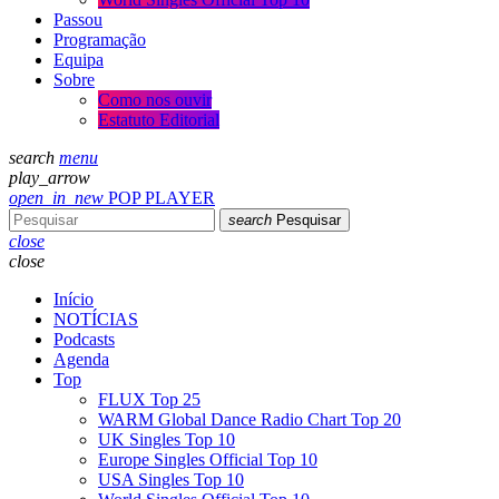
Passou
Programação
Equipa
Sobre
Como nos ouvir
Estatuto Editorial
search
menu
play_arrow
open_in_new
POP PLAYER
search
Pesquisar
close
close
Início
NOTÍCIAS
Podcasts
Agenda
Top
FLUX Top 25
WARM Global Dance Radio Chart Top 20
UK Singles Top 10
Europe Singles Official Top 10
USA Singles Top 10