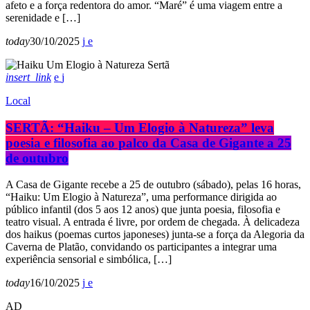
afeto e a força redentora do amor. “Maré” é uma viagem entre a
serenidade e […]
today
30/10/2025
insert_link
Local
SERTÃ: “Haiku – Um Elogio à Natureza” leva
poesia e filosofia ao palco da Casa de Gigante a 25
de outubro
A Casa de Gigante recebe a 25 de outubro (sábado), pelas 16 horas,
“Haiku: Um Elogio à Natureza”, uma performance dirigida ao
público infantil (dos 5 aos 12 anos) que junta poesia, filosofia e
teatro visual. A entrada é livre, por ordem de chegada. À delicadeza
dos haikus (poemas curtos japoneses) junta-se a força da Alegoria da
Caverna de Platão, convidando os participantes a integrar uma
experiência sensorial e simbólica, […]
today
16/10/2025
AD