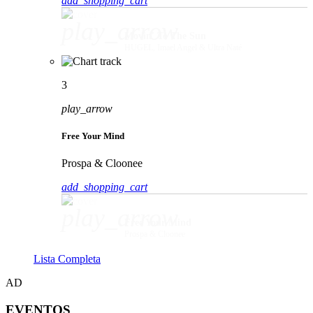
add_shopping_cart
play_arrow
Movin' To The Sun
HUGEL, Imael Angel & Ultra Naté
3
play_arrow
Free Your Mind
Prospa & Cloonee
add_shopping_cart
play_arrow
Free Your Mind
Prospa & Cloonee
Lista Completa
AD
EVENTOS