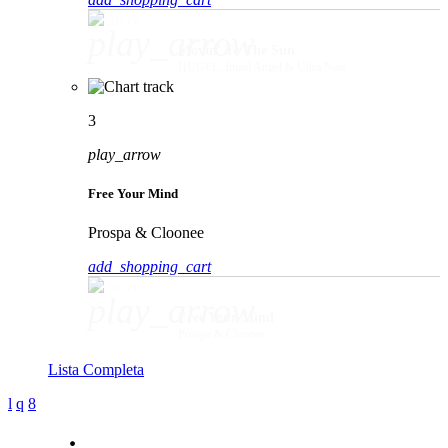
play_arrow
Movin' To The Sun
HUGEL, Imael Angel & Ultra Naté
3
play_arrow
Free Your Mind
Prospa & Cloonee
add_shopping_cart
play_arrow
Free Your Mind
Prospa & Cloonee
Lista Completa