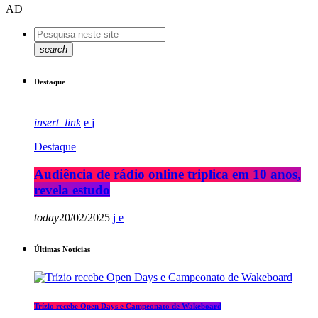
AD
search
Destaque
insert_link
Destaque
Audiência de rádio online triplica em 10 anos,
revela estudo
today
20/02/2025
Últimas Notícias
Trízio recebe Open Days e Campeonato de Wakeboard