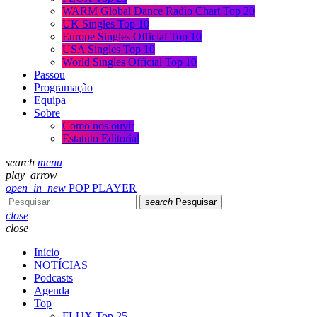
WARM Global Dance Radio Chart Top 20
UK Singles Top 10
Europe Singles Official Top 10
USA Singles Top 10
World Singles Official Top 10
Passou
Programação
Equipa
Sobre
Como nos ouvir
Estatuto Editorial
search
menu
play_arrow
open_in_new
POP PLAYER
search
Pesquisar
close
close
Início
NOTÍCIAS
Podcasts
Agenda
Top
FLUX Top 25