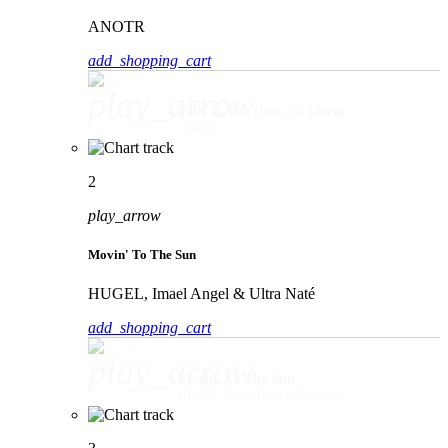
ANOTR
add_shopping_cart
play_arrow
Talk To You (feat. 54 Ultra)
ANOTR
2
play_arrow
Movin' To The Sun
HUGEL, Imael Angel & Ultra Naté
add_shopping_cart
play_arrow
Movin' To The Sun
HUGEL, Imael Angel & Ultra Naté