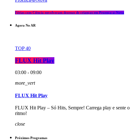
Férias com Ciência envolveram dezenas de crianças em Proença-a-Nova
Agora No AR
TOP 40
FLUX Hit Play
03:00 - 09:00
more_vert
FLUX Hit Play
FLUX Hit Play – Só Hits, Sempre! Carrega play e sente o
ritmo!
close
Próximos Programas