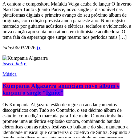
A cantora e compositora Mafalda Veiga acaba de lançar O Inverno
Não Dura Tanto Quanto Parece, novo single já disponível nas
plataformas digitais e primeiro avanço do seu próximo álbum de
originais, com edição prevista ainda para este ano. Num registo
marcado por guitarras acústicas e elétricas, teclados e violoncelo, a
nova canção apresenta uma atmosfera intimista e acolhedora. O
tema fala da esperança que surge mesmo nos períodos mais […]
today
06/03/2026
insert_link
Música
Kumpania Algazarra anunciam novo álbum e
lançam o single “Ignite”
Os Kumpania Algazarra estão de regresso aos lançamentos
discográficos com Tudo ao Contrário, o seu décimo álbum de
estúdio, com edição marcada para 1 de maio. O novo trabalho
promete uma autêntica explosão sonora, combinando batidas
eletrónicas com as raízes festivas do balkan e do ska, mantendo a
identidade musical que caracteriza o coletivo de Sintra. Segundo a
banda, este disco representa um novo capítulo no seu percurso