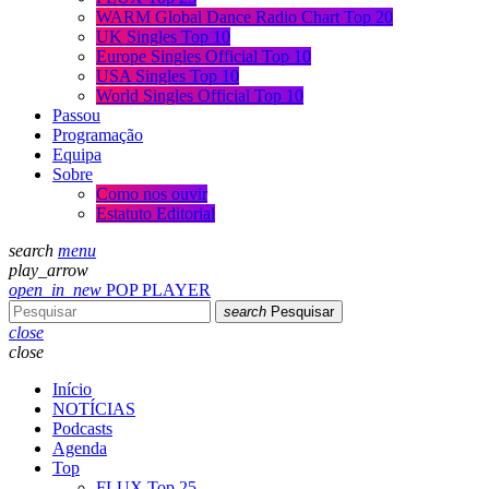
WARM Global Dance Radio Chart Top 20
UK Singles Top 10
Europe Singles Official Top 10
USA Singles Top 10
World Singles Official Top 10
Passou
Programação
Equipa
Sobre
Como nos ouvir
Estatuto Editorial
search
menu
play_arrow
open_in_new
POP PLAYER
search
Pesquisar
close
close
Início
NOTÍCIAS
Podcasts
Agenda
Top
FLUX Top 25