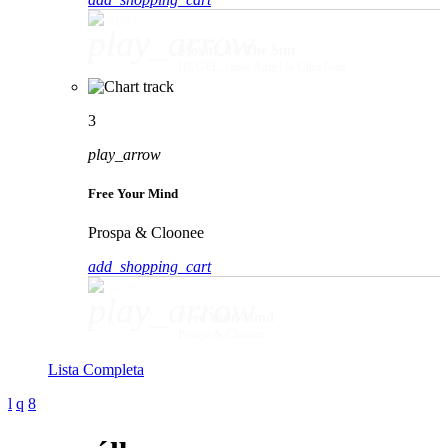
play_arrow
Movin' To The Sun
HUGEL, Imael Angel & Ultra Naté
3
play_arrow
Free Your Mind
Prospa & Cloonee
add_shopping_cart
play_arrow
Free Your Mind
Prospa & Cloonee
Lista Completa