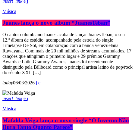
insert_link
Música
Juanes lança o novo álbum “JuanesTeban”
O cantor colombiano Juanes acaba de lançar JuanesTeban, o seu
12.º álbum de estúdio, acompanhado pela estreia do single
Timelapse De Sol, em colaboração com a banda venezuelana
Rawayana. Com mais de 20 mil milhões de streams acumulados, 17
canções que atingiram o primeiro lugar e 29 prémios Grammy
Awards e Latin Grammy Awards, Juanes foi recentemente
distinguido pela Billboard como o principal artista latino de pop/rock
do século XXI. […]
today
06/03/2026
insert_link
Música
Mafalda Veiga lança o novo single “O Inverno Não
Dura Tanto Quanto Parece”