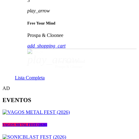
3
play_arrow
Free Your Mind
Prospa & Cloonee
add_shopping_cart
play_arrow
Free Your Mind
Prospa & Cloonee
Lista Completa
AD
EVENTOS
VAGOS METAL FEST (2026)