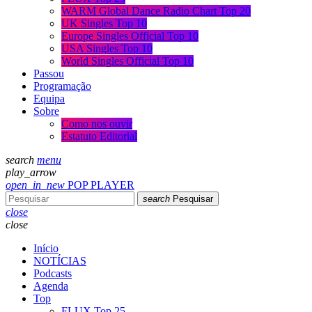
WARM Global Dance Radio Chart Top 20
UK Singles Top 10
Europe Singles Official Top 10
USA Singles Top 10
World Singles Official Top 10
Passou
Programação
Equipa
Sobre
Como nos ouvir
Estatuto Editorial
search
menu
play_arrow
open_in_new
POP PLAYER
search
Pesquisar
close
close
Início
NOTÍCIAS
Podcasts
Agenda
Top
FLUX Top 25