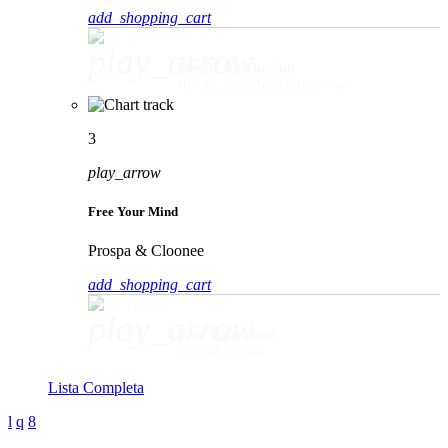
add_shopping_cart
play_arrow
Movin' To The Sun
HUGEL, Imael Angel & Ultra Naté
3
play_arrow
Free Your Mind
Prospa & Cloonee
add_shopping_cart
play_arrow
Free Your Mind
Prospa & Cloonee
Lista Completa