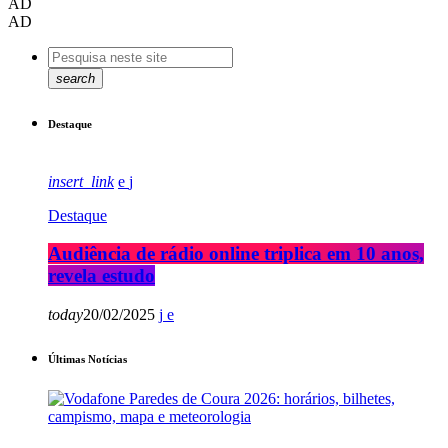
AD
AD
search
Destaque
insert_link
Destaque
Audiência de rádio online triplica em 10 anos,
revela estudo
today
20/02/2025
Últimas Notícias