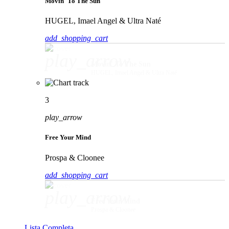
Movin' To The Sun
HUGEL, Imael Angel & Ultra Naté
add_shopping_cart
play_arrow
Movin' To The Sun
HUGEL, Imael Angel & Ultra Naté
3
play_arrow
Free Your Mind
Prospa & Cloonee
add_shopping_cart
play_arrow
Free Your Mind
Prospa & Cloonee
Lista Completa