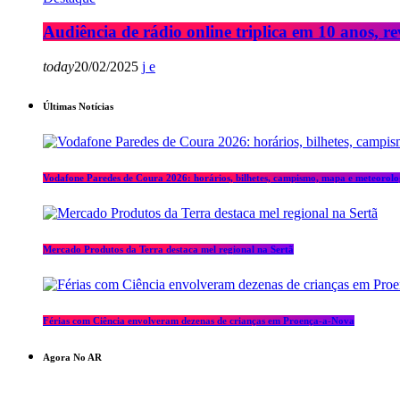
Audiência de rádio online triplica em 10 anos, re
today
20/02/2025
Últimas Notícias
Vodafone Paredes de Coura 2026: horários, bilhetes, campismo, mapa e meteorolo
Mercado Produtos da Terra destaca mel regional na Sertã
Férias com Ciência envolveram dezenas de crianças em Proença-a-Nova
Agora No AR