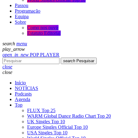
Passou
Programação
Equipa
Sobre
Como nos ouvir
Estatuto Editorial
search
menu
play_arrow
open_in_new
POP PLAYER
search
Pesquisar
close
close
Início
NOTÍCIAS
Podcasts
Agenda
Top
FLUX Top 25
WARM Global Dance Radio Chart Top 20
UK Singles Top 10
Europe Singles Official Top 10
USA Singles Top 10