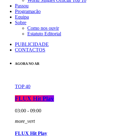
World Singles Official Top 10
Passou
Programação
Equipa
Sobre
Como nos ouvir
Estatuto Editorial
PUBLICIDADE
CONTACTOS
AGORA NO AR
TOP 40
FLUX Hit Play
03:00 - 09:00
more_vert
FLUX Hit Play