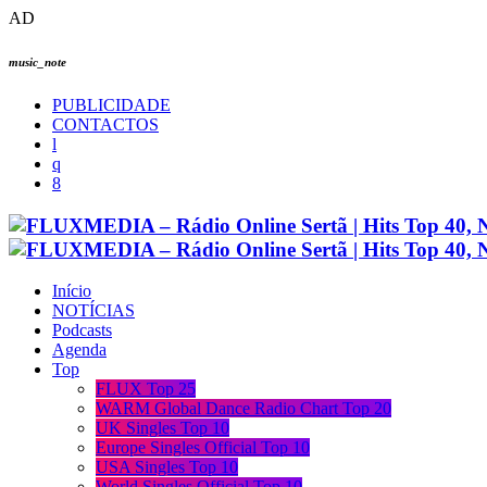
AD
music_note
PUBLICIDADE
CONTACTOS
Início
NOTÍCIAS
Podcasts
Agenda
Top
FLUX Top 25
WARM Global Dance Radio Chart Top 20
UK Singles Top 10
Europe Singles Official Top 10
USA Singles Top 10
World Singles Official Top 10