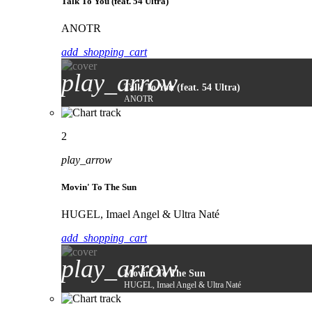
Talk To You (feat. 54 Ultra)
ANOTR
add_shopping_cart
play_arrow
Talk To You (feat. 54 Ultra)
ANOTR
2
play_arrow
Movin' To The Sun
HUGEL, Imael Angel & Ultra Naté
add_shopping_cart
play_arrow
Movin' To The Sun
HUGEL, Imael Angel & Ultra Naté