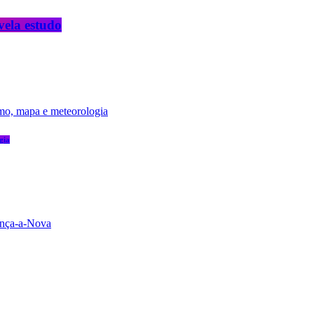
vela estudo
gia