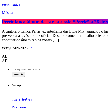
insert_link
Música
Perrie lança álbum de estreia a solo “Perrie” a 26 de
A cantora britânica Perrie, ex-integrante das Little Mix, anunciou o
pré-venda através do link oficial. Descrito como um trabalho eclético 
condutor do álbum são os vocais […]
today
02/09/2025
AD
AD
search
Destaque
insert_link
Destaque