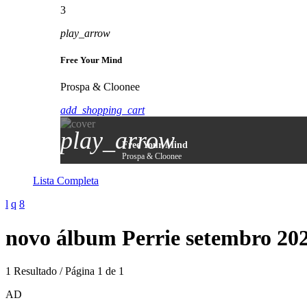
3
play_arrow
Free Your Mind
Prospa & Cloonee
add_shopping_cart
play_arrow
Free Your Mind
Prospa & Cloonee
Lista Completa
novo álbum Perrie setembro 20
1 Resultado / Página 1 de 1
AD