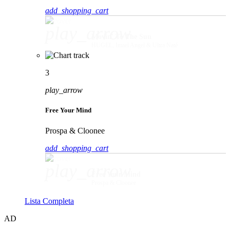
add_shopping_cart
play_arrow
Movin' To The Sun
HUGEL, Imael Angel & Ultra Naté
3
play_arrow
Free Your Mind
Prospa & Cloonee
add_shopping_cart
play_arrow
Free Your Mind
Prospa & Cloonee
Lista Completa
AD