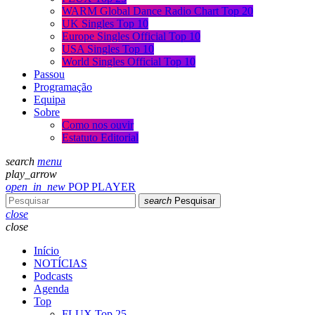
WARM Global Dance Radio Chart Top 20
UK Singles Top 10
Europe Singles Official Top 10
USA Singles Top 10
World Singles Official Top 10
Passou
Programação
Equipa
Sobre
Como nos ouvir
Estatuto Editorial
search
menu
play_arrow
open_in_new
POP PLAYER
search
Pesquisar
close
close
Início
NOTÍCIAS
Podcasts
Agenda
Top
FLUX Top 25