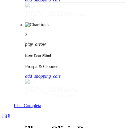
play_arrow
Movin' To The Sun
HUGEL, Imael Angel & Ultra Naté
3
play_arrow
Free Your Mind
Prospa & Cloonee
add_shopping_cart
play_arrow
Free Your Mind
Prospa & Cloonee
Lista Completa