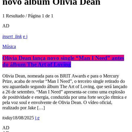
novo álbum Olivia Dean
1 Resultado / Página 1 de 1
AD
insert_link
Música
Olivia Dean lança novo single “Man I Need” antes
do álbum The Art of Loving
Olivia Dean, nomeada para os BRIT Awards e para o Mercury
Prize, acaba de revelar “Man I Need”, o terceiro single retirado do
seu aguardado segundo álbum The Art of Loving, que será lançado
a 26 de setembro. “Man I Need” apresenta-se como uma explosão
de positividade e energia, conduzida por uma forte secção rítmica e
pela voz soul e envolvente de Olivia Dean. O vídeo oficial,
realizado por Jake […]
today
18/08/2025
AD