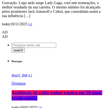
Gravação. Logo atrás surge Lady Gaga, com sete nomeações, o
melhor resultado da sua carreira. O mesmo número foi alcançado
pelos produtores Jack Antonoff e Cirkut, que consolidam assim a
sua influência […]
today
10/11/2025
AD
AD
search
Destaque
insert_link
Destaque
Audiência de rádio online triplica em 10 anos,
revela estudo
today
20/02/2025