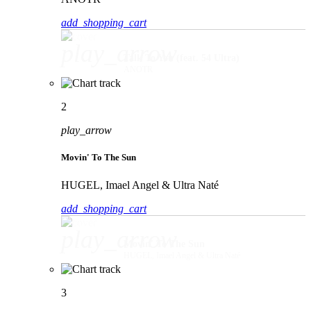
add_shopping_cart
play_arrow
Talk To You (feat. 54 Ultra)
ANOTR
2
play_arrow
Movin' To The Sun
HUGEL, Imael Angel & Ultra Naté
add_shopping_cart
play_arrow
Movin' To The Sun
HUGEL, Imael Angel & Ultra Naté
3