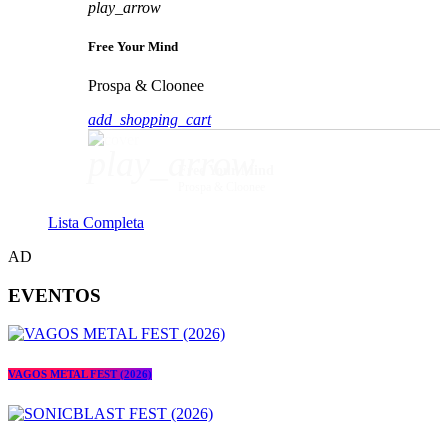
play_arrow
Free Your Mind
Prospa & Cloonee
add_shopping_cart
play_arrow
Free Your Mind
Prospa & Cloonee
Lista Completa
AD
EVENTOS
VAGOS METAL FEST (2026)