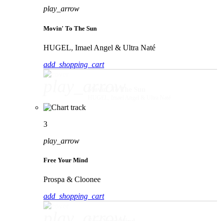
play_arrow
Movin' To The Sun
HUGEL, Imael Angel & Ultra Naté
add_shopping_cart
play_arrow
Movin' To The Sun
HUGEL, Imael Angel & Ultra Naté
3
play_arrow
Free Your Mind
Prospa & Cloonee
add_shopping_cart
play_arrow