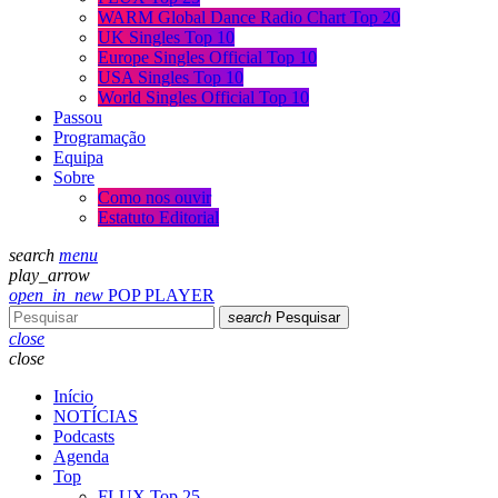
WARM Global Dance Radio Chart Top 20
UK Singles Top 10
Europe Singles Official Top 10
USA Singles Top 10
World Singles Official Top 10
Passou
Programação
Equipa
Sobre
Como nos ouvir
Estatuto Editorial
search
menu
play_arrow
open_in_new
POP PLAYER
search
Pesquisar
close
close
Início
NOTÍCIAS
Podcasts
Agenda
Top
FLUX Top 25