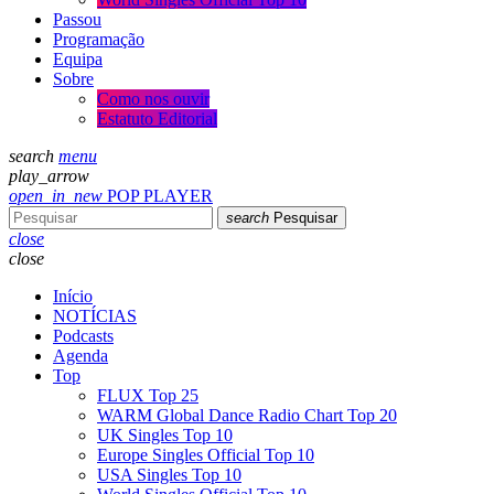
Passou
Programação
Equipa
Sobre
Como nos ouvir
Estatuto Editorial
search
menu
play_arrow
open_in_new
POP PLAYER
search
Pesquisar
close
close
Início
NOTÍCIAS
Podcasts
Agenda
Top
FLUX Top 25
WARM Global Dance Radio Chart Top 20
UK Singles Top 10
Europe Singles Official Top 10
USA Singles Top 10