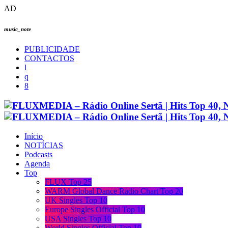
AD
music_note
PUBLICIDADE
CONTACTOS
Início
NOTÍCIAS
Podcasts
Agenda
Top
FLUX Top 25
WARM Global Dance Radio Chart Top 20
UK Singles Top 10
Europe Singles Official Top 10
USA Singles Top 10
World Singles Official Top 10