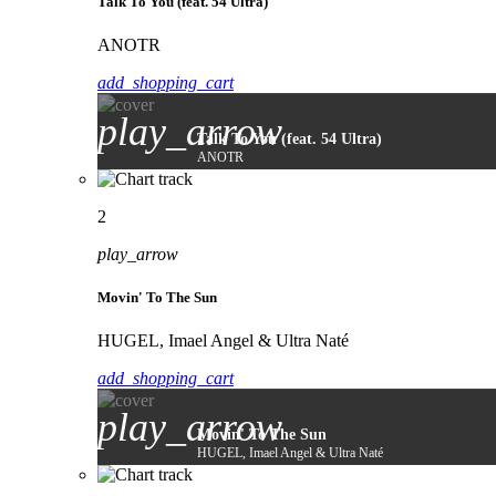
Talk To You (feat. 54 Ultra)
ANOTR
add_shopping_cart
play_arrow
Talk To You (feat. 54 Ultra)
ANOTR
2
play_arrow
Movin' To The Sun
HUGEL, Imael Angel & Ultra Naté
add_shopping_cart
play_arrow
Movin' To The Sun
HUGEL, Imael Angel & Ultra Naté