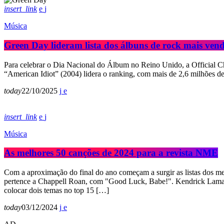
insert_link
Música
Green Day lideram lista dos álbuns de rock mais ven
Para celebrar o Dia Nacional do Álbum no Reino Unido, a Official Ch
“American Idiot” (2004) lidera o ranking, com mais de 2,6 milhões 
today
22/10/2025
insert_link
Música
As melhores 50 canções de 2024 para a revista NME
Com a aproximação do final do ano começam a surgir as listas dos me
pertence a Chappell Roan, com "Good Luck, Babe!". Kendrick Lamar,
colocar dois temas no top 15 […]
today
03/12/2024