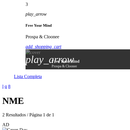
3
play_arrow
Free Your Mind
Prospa & Cloonee
add_shopping_cart
play_arrow
Free Your Mind
Prospa & Cloonee
Lista Completa
NME
2 Resultados / Página 1 de 1
AD