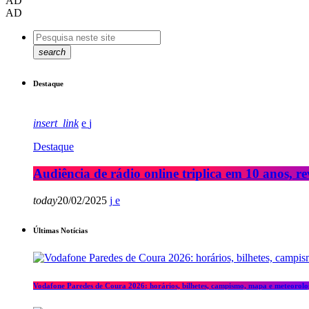
AD
AD
search
Destaque
insert_link
Destaque
Audiência de rádio online triplica em 10 anos, re
today
20/02/2025
Últimas Notícias
Vodafone Paredes de Coura 2026: horários, bilhetes, campismo, mapa e meteorolo