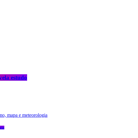
vela estudo
gia