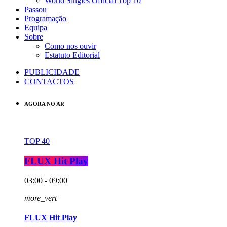
World Singles Official Top 10
Passou
Programação
Equipa
Sobre
Como nos ouvir
Estatuto Editorial
PUBLICIDADE
CONTACTOS
AGORA NO AR
TOP 40
FLUX Hit Play
03:00 - 09:00
more_vert
FLUX Hit Play