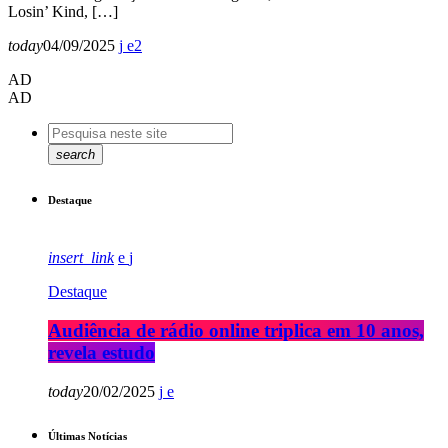
Losin’ Kind, […]
today
04/09/2025
2
AD
AD
search
Destaque
insert_link
Destaque
Audiência de rádio online triplica em 10 anos,
revela estudo
today
20/02/2025
Últimas Notícias