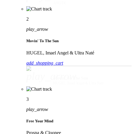
ANOTR
2
play_arrow
Movin' To The Sun
HUGEL, Imael Angel & Ultra Naté
add_shopping_cart
play_arrow
Movin' To The Sun
HUGEL, Imael Angel & Ultra Naté
3
play_arrow
Free Your Mind
Prospa & Cloonee