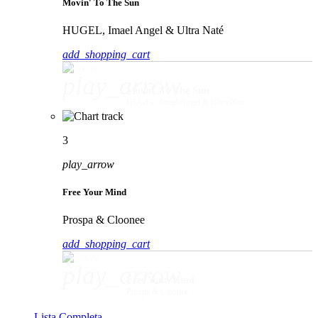
Movin' To The Sun
HUGEL, Imael Angel & Ultra Naté
add_shopping_cart
play_arrow
Movin' To The Sun
HUGEL, Imael Angel & Ultra Naté
3
play_arrow
Free Your Mind
Prospa & Cloonee
add_shopping_cart
play_arrow
Free Your Mind
Prospa & Cloonee
Lista Completa