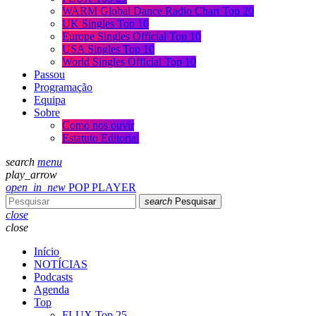
WARM Global Dance Radio Chart Top 20
UK Singles Top 10
Europe Singles Official Top 10
USA Singles Top 10
World Singles Official Top 10
Passou
Programação
Equipa
Sobre
Como nos ouvir
Estatuto Editorial
search
menu
play_arrow
open_in_new
POP PLAYER
search
Pesquisar
close
close
Início
NOTÍCIAS
Podcasts
Agenda
Top
FLUX Top 25