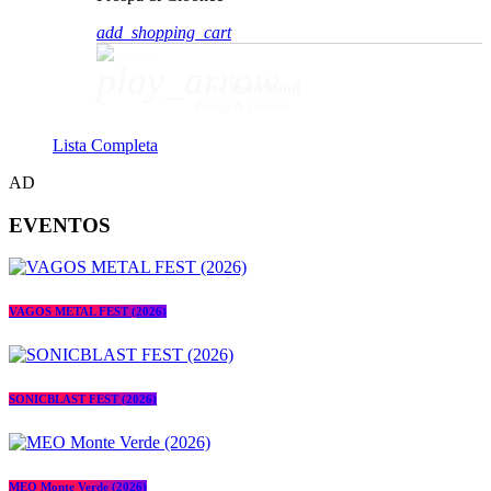
add_shopping_cart
play_arrow
Free Your Mind
Prospa & Cloonee
Lista Completa
AD
EVENTOS
VAGOS METAL FEST (2026)
SONICBLAST FEST (2026)
MEO Monte Verde (2026)