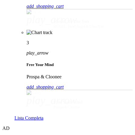
add_shopping_cart
play_arrow
Movin' To The Sun
HUGEL, Imael Angel & Ultra Naté
3
play_arrow
Free Your Mind
Prospa & Cloonee
add_shopping_cart
play_arrow
Free Your Mind
Prospa & Cloonee
Lista Completa
AD