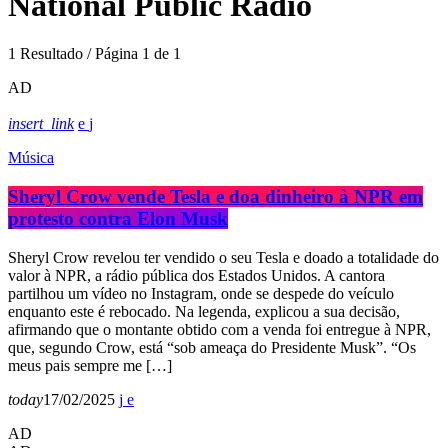
National Public Radio
1 Resultado / Página 1 de 1
AD
insert_link
Música
Sheryl Crow vende Tesla e doa dinheiro à NPR em
protesto contra Elon Musk
Sheryl Crow revelou ter vendido o seu Tesla e doado a totalidade do
valor à NPR, a rádio pública dos Estados Unidos. A cantora
partilhou um vídeo no Instagram, onde se despede do veículo
enquanto este é rebocado. Na legenda, explicou a sua decisão,
afirmando que o montante obtido com a venda foi entregue à NPR,
que, segundo Crow, está “sob ameaça do Presidente Musk”. “Os
meus pais sempre me […]
today
17/02/2025
AD