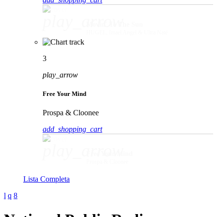
play_arrow
Movin' To The Sun
HUGEL, Imael Angel & Ultra Naté
3
play_arrow
Free Your Mind
Prospa & Cloonee
add_shopping_cart
play_arrow
Free Your Mind
Prospa & Cloonee
Lista Completa