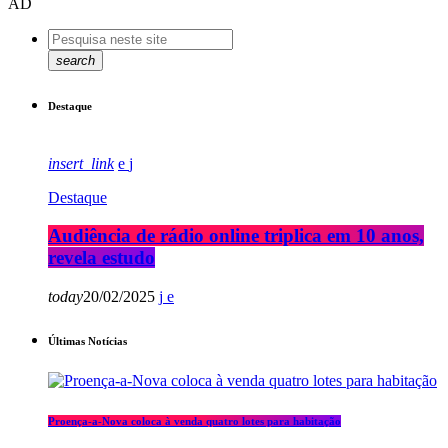
AD
search
Destaque
insert_link
Destaque
Audiência de rádio online triplica em 10 anos,
revela estudo
today
20/02/2025
Últimas Notícias
Proença-a-Nova coloca à venda quatro lotes para habitação