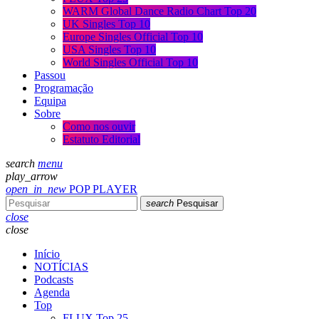
WARM Global Dance Radio Chart Top 20
UK Singles Top 10
Europe Singles Official Top 10
USA Singles Top 10
World Singles Official Top 10
Passou
Programação
Equipa
Sobre
Como nos ouvir
Estatuto Editorial
search
menu
play_arrow
open_in_new
POP PLAYER
search
Pesquisar
close
close
Início
NOTÍCIAS
Podcasts
Agenda
Top
FLUX Top 25