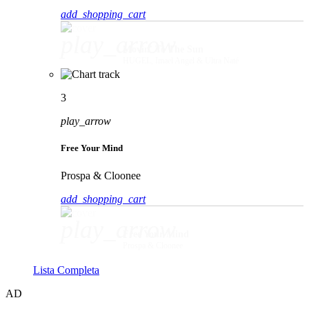
add_shopping_cart
play_arrow
Movin' To The Sun
HUGEL, Imael Angel & Ultra Naté
3
play_arrow
Free Your Mind
Prospa & Cloonee
add_shopping_cart
play_arrow
Free Your Mind
Prospa & Cloonee
Lista Completa
AD