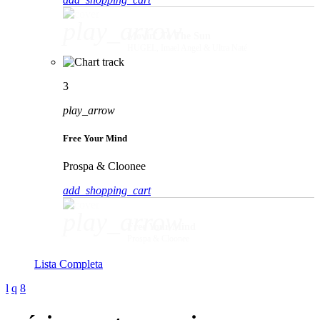
play_arrow
Movin' To The Sun
HUGEL, Imael Angel & Ultra Naté
3
play_arrow
Free Your Mind
Prospa & Cloonee
add_shopping_cart
play_arrow
Free Your Mind
Prospa & Cloonee
Lista Completa