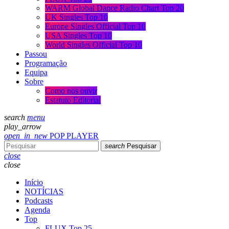
WARM Global Dance Radio Chart Top 20
UK Singles Top 10
Europe Singles Official Top 10
USA Singles Top 10
World Singles Official Top 10
Passou
Programação
Equipa
Sobre
Como nos ouvir
Estatuto Editorial
search
menu
play_arrow
open_in_new
POP PLAYER
search
Pesquisar
close
close
Início
NOTÍCIAS
Podcasts
Agenda
Top
FLUX Top 25