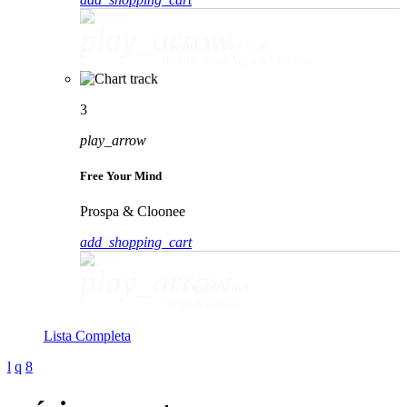
play_arrow
Movin' To The Sun
HUGEL, Imael Angel & Ultra Naté
3
play_arrow
Free Your Mind
Prospa & Cloonee
add_shopping_cart
play_arrow
Free Your Mind
Prospa & Cloonee
Lista Completa