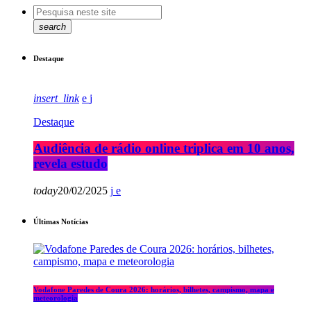
search
Destaque
insert_link
Destaque
Audiência de rádio online triplica em 10 anos,
revela estudo
today
20/02/2025
Últimas Notícias
Vodafone Paredes de Coura 2026: horários, bilhetes, campismo, mapa e
meteorologia