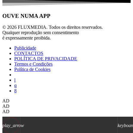
OUVE NUMA APP
© 2026 FLUXMEDIA. Todos os direitos reservados.
Qualquer reprodução sem consentimento
é expressamente proibida.
Publicidade
CONTACTOS
POLÍTICA DE PRIVACIDADE
Termos e Condições
Política de Cookies
AD
AD
AD
play_arrow
keyboar