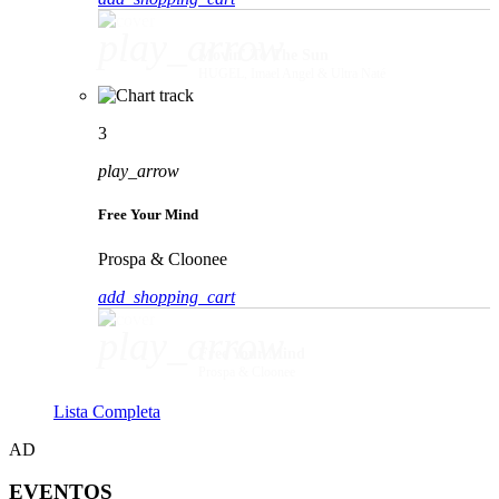
play_arrow
Movin' To The Sun
HUGEL, Imael Angel & Ultra Naté
3
play_arrow
Free Your Mind
Prospa & Cloonee
add_shopping_cart
play_arrow
Free Your Mind
Prospa & Cloonee
Lista Completa
AD
EVENTOS