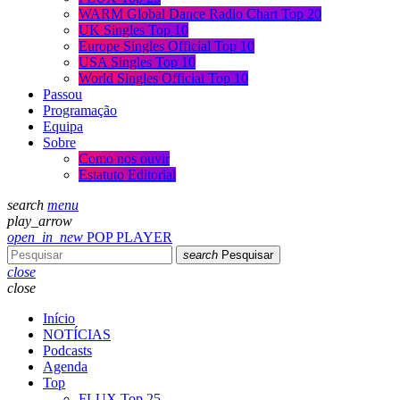
WARM Global Dance Radio Chart Top 20
UK Singles Top 10
Europe Singles Official Top 10
USA Singles Top 10
World Singles Official Top 10
Passou
Programação
Equipa
Sobre
Como nos ouvir
Estatuto Editorial
search
menu
play_arrow
open_in_new
POP PLAYER
search
Pesquisar
close
close
Início
NOTÍCIAS
Podcasts
Agenda
Top
FLUX Top 25