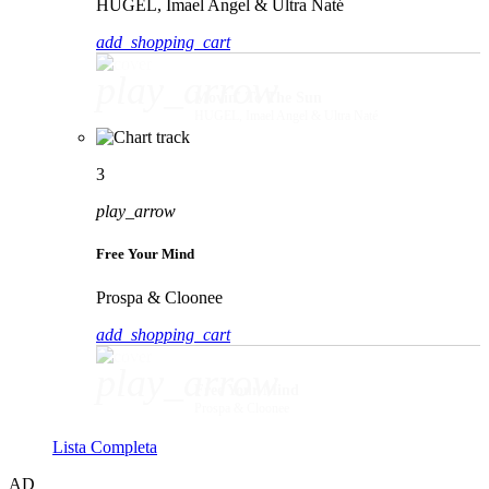
HUGEL, Imael Angel & Ultra Naté
add_shopping_cart
play_arrow
Movin' To The Sun
HUGEL, Imael Angel & Ultra Naté
3
play_arrow
Free Your Mind
Prospa & Cloonee
add_shopping_cart
play_arrow
Free Your Mind
Prospa & Cloonee
Lista Completa
AD