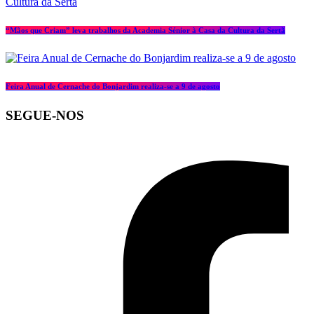
“Mãos que Criam” leva trabalhos da Academia Sénior à Casa da Cultura da Sertã
Feira Anual de Cernache do Bonjardim realiza-se a 9 de agosto
SEGUE-NOS