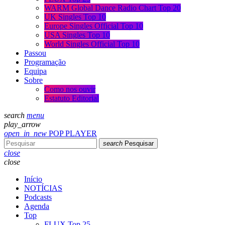
WARM Global Dance Radio Chart Top 20
UK Singles Top 10
Europe Singles Official Top 10
USA Singles Top 10
World Singles Official Top 10
Passou
Programação
Equipa
Sobre
Como nos ouvir
Estatuto Editorial
search
menu
play_arrow
open_in_new
POP PLAYER
search
Pesquisar
close
close
Início
NOTÍCIAS
Podcasts
Agenda
Top
FLUX Top 25