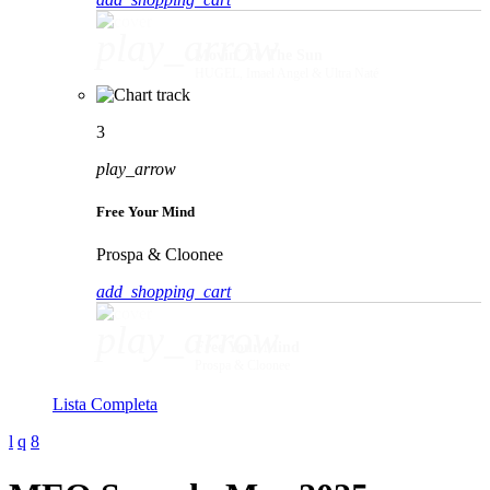
play_arrow
Movin' To The Sun
HUGEL, Imael Angel & Ultra Naté
3
play_arrow
Free Your Mind
Prospa & Cloonee
add_shopping_cart
play_arrow
Free Your Mind
Prospa & Cloonee
Lista Completa